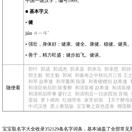
中国一级汉字，编号1969。
■
基本字义
•
健
jiàn ㄐㄧㄢˋ
• 强壮，身体好：健康。健全。康健。稳健。健美
• 善于，精力旺盛：健步如飞。健谈。
郭忏
郭成
郭成杰
郭承基
郭承岛
郭承恩
郭持
郭文魁
郭文魁
郭斌
和秦寿之中秋玩月三首 王
和琴 赵希逢
和琴薰阁 陈藻
和青楼赠别 赵希逢
随便看
和清臣病后韵 陈耆卿
和清富楼 赵希逢
和清富楼
和清明后即事 廖行之
和清明后一日游西池 苏颂
蛋挞
萝卜煨肉
红烧带鱼
家常炒面
【关于酵母
中式汉堡
爱上番茄饭
宝宝餐之双色蛋卷
榴莲酥
宝宝取名字大全收录352129条名字词条，基本涵盖了全部常