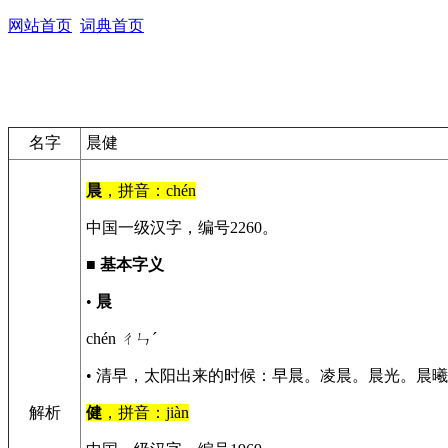
网站首页
词典首页
名字
晨健
晨
，拼音：chén
中国一级汉字，编号2260。
■
基本字义
•
晨
chén ㄔㄣˊ
• 清早，太阳出来的时候：早晨。凌晨。晨光。晨
解析
健
，拼音：jiàn