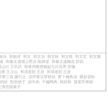
效汾
郭效祥
郭文
郭文宗
郭文秋
郭文联
郭文芝
郭文雅
道
和秦太虚湖上野步 陈师道
和秦太虚梅花 苏轼
溪山行 卫宗武
和青州教授顿起九日见寄 苏辙
善 王义山
和清老韵 王炎
和清老韵 王炎
即事三首 廖行之
凉拌黄豆芽粉丝
萝卜鲫鱼汤
爆炒花蛤
鸡丝
彩色饺子
卤牛肉
干煸鸭肉
炖排骨
菠菜手擀面
天津煎饼果子