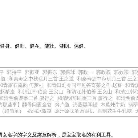
。健身。健旺。健在。健壮。健朗。保健。
平
郭持平
郭振亚
郭振东
郭振球
郭政一
郭政权
郭效宗
郭
之道
和秦寿之中秋玩月三首 王之道
和秦寿之中秋玩月三首 王之
和青露石庵韵 何梦桂
和青田刘令同年见答寄茶之作 赵蕃
和青
 赵希逢
和清江韩伯善 王义山
和清江韩伯善 王义山
和清江韩伯
和清明前即事三首 廖行之
和清明前即事三首 廖行之
和清明前
的那些事】酵母问题全答
烤卢鱼
清蒸黑耳鳗
木瓜炖牛奶
翡翠
（超简单）
奶油冰激凌
原汁原味的肉眼扒
自制花生牛轧糖
见男女名字的字义及寓意解析，是宝宝取名的有利工具。