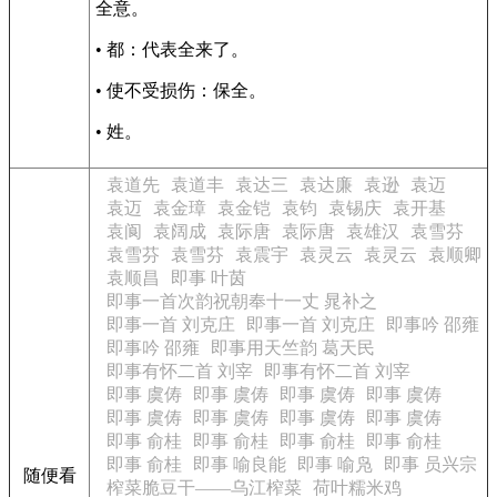
全意。
• 都：代表全来了。
• 使不受损伤：保全。
• 姓。
袁道先
袁道丰
袁达三
袁达廉
袁逊
袁迈
袁迈
袁金璋
袁金铠
袁钧
袁锡庆
袁开基
袁阆
袁阔成
袁际唐
袁际唐
袁雄汉
袁雪芬
袁雪芬
袁雪芬
袁震宇
袁灵云
袁灵云
袁顺卿
袁顺昌
即事 叶茵
即事一首次韵祝朝奉十一丈 晁补之
即事一首 刘克庄
即事一首 刘克庄
即事吟 邵雍
即事吟 邵雍
即事用天竺韵 葛天民
即事有怀二首 刘宰
即事有怀二首 刘宰
即事 虞俦
即事 虞俦
即事 虞俦
即事 虞俦
即事 虞俦
即事 虞俦
即事 虞俦
即事 虞俦
即事 俞桂
即事 俞桂
即事 俞桂
即事 俞桂
即事 俞桂
即事 喻良能
即事 喻凫
即事 员兴宗
随便看
榨菜脆豆干——乌江榨菜
荷叶糯米鸡