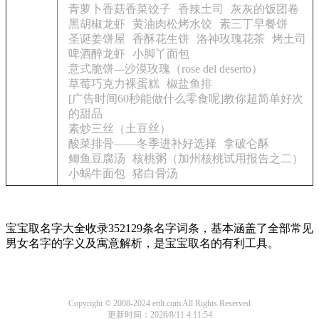
青萝卜香菇香菜饺子
香辣土司
灰灰的饭团卷
黑胡椒龙虾
黄油肉松烤水饺
素三丁早餐饼
圣诞姜饼屋
香酥花生饼
洛神玫瑰花茶
烤土司
啤酒醉龙虾
小脚丫面包
意式脆饼---沙漠玫瑰（rose del deserto）
草莓巧克力裸蛋糕
椒盐鱼排
[广告时间60秒能做什么零食呢]教你超简单好次
的甜品
素炒三丝（土豆丝）
酸菜排骨——冬季进补好选择
拿破仑酥
鲫鱼豆腐汤
核桃粥（加州核桃试用报告之二）
小蜗牛面包
猪白骨汤
宝宝取名字大全收录352129条名字词条，基本涵盖了全部常见
男女名字的字义及寓意解析，是宝宝取名的有利工具。
Copyright © 2008-2024 ettlt.com All Rights Reserved
更新时间：2026/8/11 4:11:54