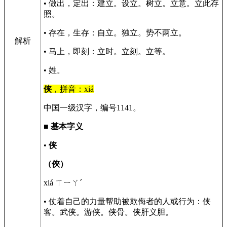
• 做出，定出：建立。设立。树立。立意。立此存
照。
• 存在，生存：自立。独立。势不两立。
解析
• 马上，即刻：立时。立刻。立等。
• 姓。
侠
，拼音：xiá
中国一级汉字，编号1141。
■
基本字义
•
侠
（俠）
xiá ㄒㄧㄚˊ
• 仗着自己的力量帮助被欺侮者的人或行为：侠
客。武侠。游侠。侠骨。侠肝义胆。