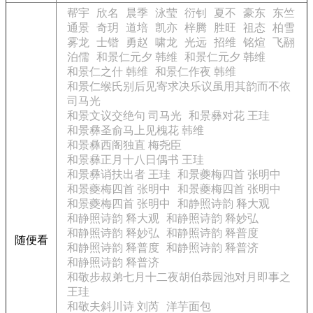
帮宇
欣名
晨季
泳莹
衍钊
夏不
豪东
东竺
通景
奇玥
道培
凯亦
梓腾
胜旺
祖态
柏雪
雾龙
士锴
勇赵
啸龙
光远
招维
铭煊
飞翮
泊儒
和景仁元夕 韩维
和景仁元夕 韩维
和景仁之什 韩维
和景仁作夜 韩维
和景仁缑氏别后见寄求决乐议虽用其韵而不依
司马光
和景文议交绝句 司马光
和景彝对花 王珪
和景彝圣俞马上见槐花 韩维
和景彝西阁独直 梅尧臣
和景彝正月十八日偶书 王珪
和景彝诮扶出者 王珪
和景夔梅四首 张明中
和景夔梅四首 张明中
和景夔梅四首 张明中
和景夔梅四首 张明中
和静照诗韵 释大观
和静照诗韵 释大观
和静照诗韵 释妙弘
和静照诗韵 释妙弘
和静照诗韵 释普度
随便看
和静照诗韵 释普度
和静照诗韵 释普济
和静照诗韵 释普济
和敬步叔弟七月十二夜胡伯恭园池对月即事之
王珪
和敬夫斜川诗 刘芮
洋芋面包