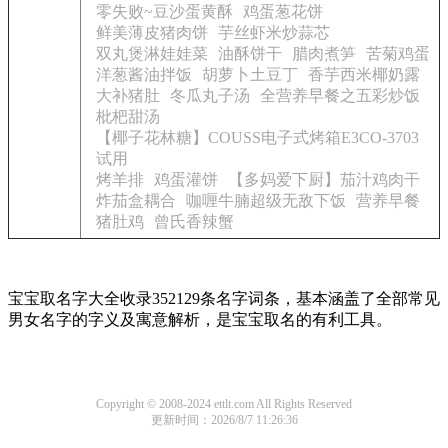
零失败~豆沙蛋黄酥
鸡蛋葱花饼
鲜美薄皮猪肉饼
芋丝虾米炒蒜芯
双丸煲淋娃娃菜
油酥饼干
腊肉煮笋
苦菊鸡蛋
洋葱酱油拌饭
胡萝卜土豆丁
香芋西米椰奶露
大补猪肚
冬瓜丸子汤
全营养早餐之五彩炒饭
枇杷甜汤
【椰子花林糖】COUSS电子式烤箱E3CO-3703
试用
烤羊排
鸡蛋灌饼
【多妈爱下厨】茄汁鸡肉干
炸茄盒耦合
咖喱牛腩超级无敌下饭
营养早餐
猪肚鸡
曾氏香辣蟹
宝宝取名字大全收录352129条名字词条，基本涵盖了全部常见
男女名字的字义及寓意解析，是宝宝取名的有利工具。
Copyright © 2008-2024 ettlt.com All Rights Reserved
更新时间：2026/8/7 11:26:36