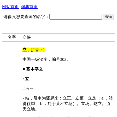
网站首页
词典首页
请输入您要查询的名字：
名字
立侠
立
，拼音：lì
中国一级汉字，编号302。
■
基本字义
•
立
lì ㄌㄧˋ
• 站，引申为竖起来：立正。立柜。立足（ａ．站
得往脚；ｂ．处于某种立场）。立场。屹立。顶
天立地。