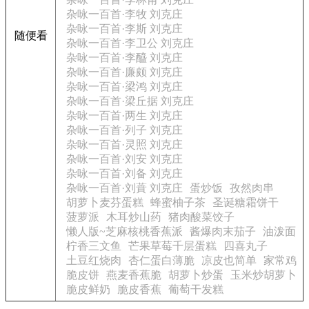
杂咏一百首·李牧 刘克庄
杂咏一百首·李斯 刘克庄
随便看
杂咏一百首·李卫公 刘克庄
杂咏一百首·李醯 刘克庄
杂咏一百首·廉颇 刘克庄
杂咏一百首·梁鸿 刘克庄
杂咏一百首·梁丘据 刘克庄
杂咏一百首·两生 刘克庄
杂咏一百首·列子 刘克庄
杂咏一百首·灵照 刘克庄
杂咏一百首·刘安 刘克庄
杂咏一百首·刘备 刘克庄
杂咏一百首·刘蕡 刘克庄
蛋炒饭
孜然肉串
胡萝卜麦芬蛋糕
蜂蜜柚子茶
圣诞糖霜饼干
菠萝派
木耳炒山药
猪肉酸菜饺子
懒人版~芝麻核桃香蕉派
酱爆肉末茄子
油泼面
柠香三文鱼
芒果草莓千层蛋糕
四喜丸子
土豆红烧肉
杏仁蛋白薄脆
凉皮也简单
家常鸡
脆皮饼
燕麦香蕉脆
胡萝卜炒蛋
玉米炒胡萝卜
脆皮鲜奶
脆皮香蕉
葡萄干发糕