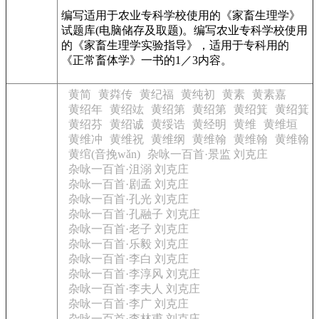
编写适用于农业专科学校使用的《家畜生理学》
试题库(电脑储存及取题)。编写农业专科学校使用
的《家畜生理学实验指导》，适用于专科用的
《正常畜体学》一书的1／3内容。
黄简
黄粦传
黄纪福
黄纯初
黄素
黄素嘉
黄绍年
黄绍竑
黄绍第
黄绍第
黄绍箕
黄绍箕
黄绍芬
黄绍诚
黄绥诰
黄经明
黄维
黄维垣
黄维冲
黄维祝
黄维纲
黄维翰
黄维翰
黄维翰
黄绾(音挽wǎn)
杂咏一百首·景监 刘克庄
杂咏一百首·沮溺 刘克庄
杂咏一百首·剧孟 刘克庄
杂咏一百首·孔光 刘克庄
杂咏一百首·孔融子 刘克庄
杂咏一百首·老子 刘克庄
杂咏一百首·乐毅 刘克庄
杂咏一百首·李白 刘克庄
杂咏一百首·李淳风 刘克庄
杂咏一百首·李夫人 刘克庄
杂咏一百首·李广 刘克庄
杂咏一百首·李林甫 刘克庄