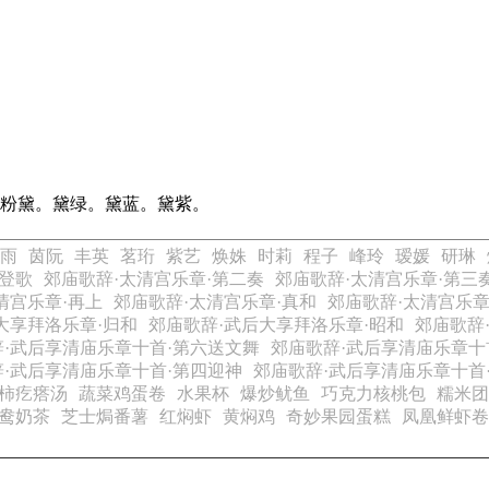
。粉黛。黛绿。黛蓝。黛紫。
雨
茵阮
丰英
茗珩
紫艺
焕姝
时莉
程子
峰玲
瑷媛
研琳
·登歌
郊庙歌辞·太清宫乐章·第二奏
郊庙歌辞·太清宫乐章·第三
清宫乐章·再上
郊庙歌辞·太清宫乐章·真和
郊庙歌辞·太清宫乐章
大享拜洛乐章·归和
郊庙歌辞·武后大享拜洛乐章·昭和
郊庙歌辞
·武后享清庙乐章十首·第六送文舞
郊庙歌辞·武后享清庙乐章十
·武后享清庙乐章十首·第四迎神
郊庙歌辞·武后享清庙乐章十首
柿疙瘩汤
蔬菜鸡蛋卷
水果杯
爆炒鱿鱼
巧克力核桃包
糯米团
鸯奶茶
芝士焗番薯
红焖虾
黄焖鸡
奇妙果园蛋糕
凤凰鲜虾卷