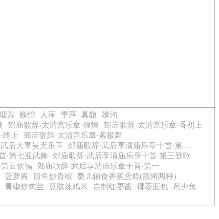
烟芳
巍怡
人萍
季萍
真馥
婧沟
奏
郊庙歌辞·太清宫乐章·煌煌
郊庙歌辞·太清宫乐章·香初上
·终上
郊庙歌辞·太清宫乐章·紫极舞
·武后大享昊天乐章
郊庙歌辞·武后享清庙乐章十首·第二
首·第七迎武舞
郊庙歌辞·武后享清庙乐章十首·第三登歌
·第五饮福
郊庙歌辞·武后享清庙乐章十首·第一
菠萝酱
目鱼炒青椒
婴儿辅食香蕉蛋糕(蒸烤两种)
青椒炒肉丝
豆豉辣鸡米
自制红枣酱
椰蓉面包
芭夯兔