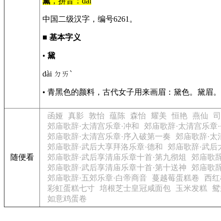
黛
，拼音：dài
中国二级汉字，编号6261。
■
基本字义
•
黛
dài ㄉㄞˋ
• 青黑色的颜料，古代女子用来画眉：黛色。黛眉
函娅
真影
敦怡
蕴陈
森怡
耀美
恒艳
燕仙
司
郊庙歌辞·太清宫乐章·冲和
郊庙歌辞·太清宫乐章
郊庙歌辞·太清宫乐章·序入破第一奏
郊庙歌辞·太
郊庙歌辞·武后大享拜洛乐章·德和
郊庙歌辞·武后
随便看
郊庙歌辞·武后享清庙乐章十首·第九彻俎
郊庙歌辞
郊庙歌辞·武后享清庙乐章十首·第十送神
郊庙歌辞
郊庙歌辞·五郊乐章·白帝商音
蔓越莓蛋糕卷
西红
彩虹蛋糕七寸
培根芝士皇冠咸面包
玉米发糕
鸳
如意鸡蛋卷