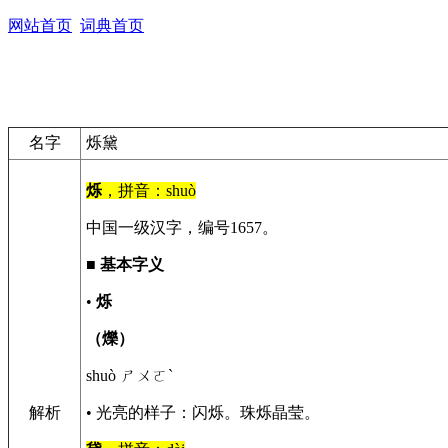
网站首页
词典首页
名字
烁黛
烁
，拼音：shuò
中国一级汉字，编号1657。
■
基本字义
•
烁
（爍）
shuò ㄕㄨㄛˋ
解析
• 光亮的样子：闪烁。珠烁晶莹。