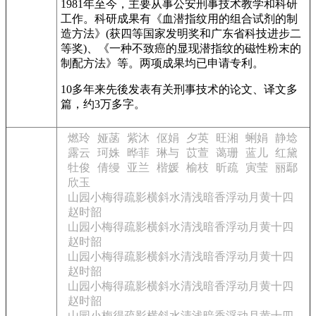
1981年至今，主要从事公安刑事技术教学和科研
工作。科研成果有《血潜指纹用的组合试剂的制
造方法》(获四等国家发明奖和广东省科技进步二
等奖)、《一种不致癌的显现潜指纹的磁性粉末的
制配方法》等。两项成果均已申请专利。
10多年来先後发表有关刑事技术的论文、译文多
篇，约3万多字。
燃玲
娅菡
紫沐
伛娟
夕英
旺湘
蜊娟
静埝
露云
珂姝
晔菲
琳与
苡萱
蔼珊
蓝儿
红黛
牡俊
倩缦
亚兰
楷媛
榆枝
昕疏
寅莹
丽鄢
欣玉
山园小梅得疏影横斜水清浅暗香浮动月黄十四
赵时韶
山园小梅得疏影横斜水清浅暗香浮动月黄十四
赵时韶
山园小梅得疏影横斜水清浅暗香浮动月黄十四
赵时韶
山园小梅得疏影横斜水清浅暗香浮动月黄十四
赵时韶
山园小梅得疏影横斜水清浅暗香浮动月黄十四