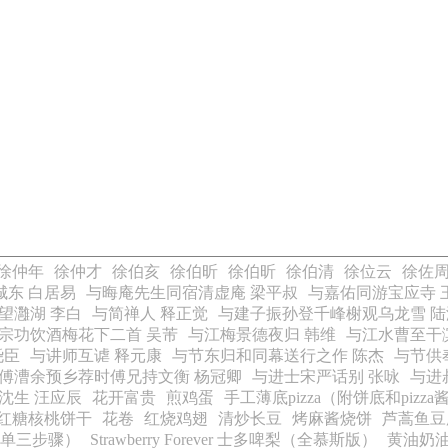
徐仲年
徐仲才
徐伯亥
徐伯昕
徐伯昕
徐伯清
徐位云
徐佐
城东 白居易
与晦庵先生同宿清虚庵 梁平叔
与嘉佑同游宝应寺 
望灉湖 李白
与简禅人 释正觉
与建子振孙登千峰榭观乌龙雪 陆
宗功饮酒梅花下二首 吴芾
与江梅景德夜归 韩维
与江水曹至干
尧臣
与讲师互谑 释元康
与节东归和同幕送行之作 陈杰
与节供
傅漕余预乡荐时傅兄持文衡 杨冠卿
与进士宋严话别 张咏
与进
沈生 汪应辰
花开富贵
煎鸡蛋
手工薄底pizza（附饼底和pizz
红糖核桃饼干
花卷
红烧鸡翅
清炒长豆
烤麻酱烧饼
芦蒿鱼豆
单三步骤）
Strawberry Forever 士多啤梨（全慕斯版）
黄油奶