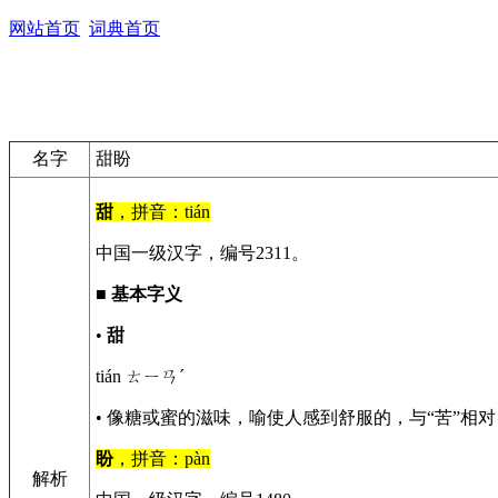
网站首页
词典首页
名字
甜盼
甜
，拼音：tián
中国一级汉字，编号2311。
■
基本字义
•
甜
tián ㄊㄧㄢˊ
• 像糖或蜜的滋味，喻使人感到舒服的，与“苦”
盼
，拼音：pàn
解析