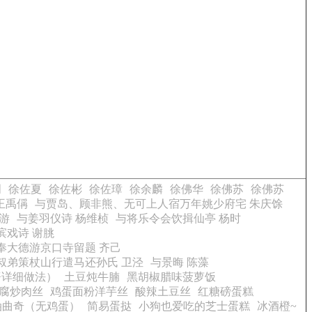
周
徐佐夏
徐佐彬
徐佐璋
徐余麟
徐佛华
徐佛苏
徐佛苏
王禹偁
与贾岛、顾非熊、无可上人宿万年姚少府宅 朱庆馀
游
与姜羽仪诗 杨维桢
与将乐令会饮揖仙亭 杨时
滨戏诗 谢朓
奉大德游京口寺留题 齐己
叔弟策杖山行遣马还孙氏 卫泾
与景晦 陈藻
a酱详细做法）
土豆炖牛腩
黑胡椒腊味菠萝饭
腐炒肉丝
鸡蛋面粉洋芋丝
酸辣土豆丝
红糖磅蛋糕
油曲奇（无鸡蛋）
简易蛋挞
小狗也爱吃的芝士蛋糕
冰酒橙~