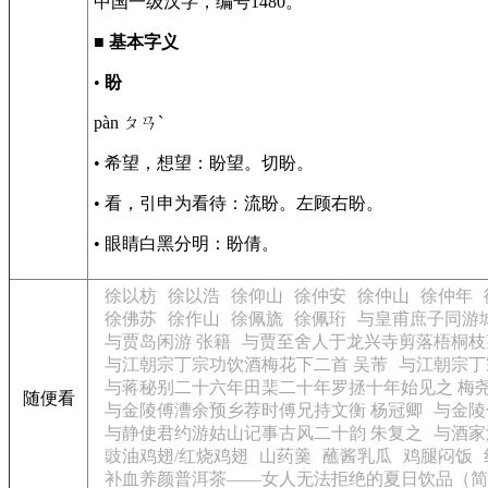
中国一级汉字，编号1480。
■
基本字义
•
盼
pàn ㄆㄢˋ
• 希望，想望：盼望。切盼。
• 看，引申为看待：流盼。左顾右盼。
• 眼睛白黑分明：盼倩。
徐以枋
徐以浩
徐仰山
徐仲安
徐仲山
徐仲年
徐佛苏
徐作山
徐佩旒
徐佩珩
与皇甫庶子同游
与贾岛闲游 张籍
与贾至舍人于龙兴寺剪落梧桐枝
与江朝宗丁宗功饮酒梅花下二首 吴芾
与江朝宗丁
与蒋秘别二十六年田棐二十年罗拯十年始见之 梅
随便看
与金陵傅漕余预乡荐时傅兄持文衡 杨冠卿
与金陵
与静使君约游姑山记事古风二十韵 朱复之
与酒家
豉油鸡翅/红烧鸡翅
山药羹
蘸酱乳瓜
鸡腿闷饭
补血养颜普洱茶——女人无法拒绝的夏日饮品（简