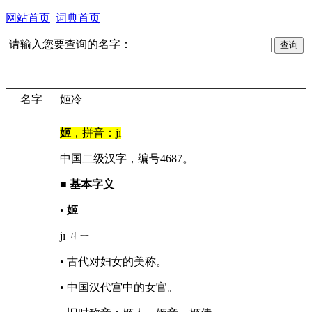
网站首页
词典首页
请输入您要查询的名字：
名字
姬冷
姬
，拼音：jī
中国二级汉字，编号4687。
■
基本字义
•
姬
jī ㄐㄧˉ
• 古代对妇女的美称。
• 中国汉代宫中的女官。