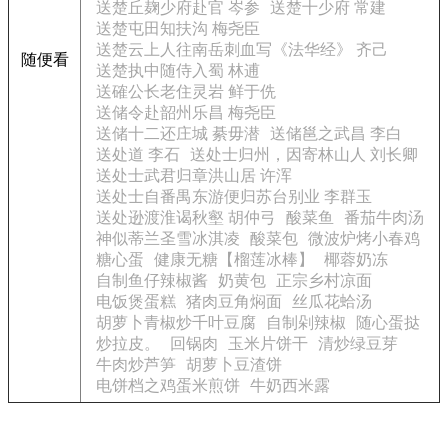
送楚丘麹少府赴官 岑参
送楚十少府 常建
送楚屯田知扶沟 梅尧臣
送楚云上人往南岳刺血写《法华经》 齐己
随便看
送楚执中随侍入蜀 林逋
送確公长老住灵岩 鲜于侁
送储令赴韶州乐昌 梅尧臣
送储十二还庄城 綦毋潜
送储邕之武昌 李白
送处道 李石
送处士归州，因寄林山人 刘长卿
送处士武君归章洪山居 许浑
送处士自番禺东游便归苏台别业 李群玉
送处逊渡淮谒秋壑 胡仲弓
酸菜鱼
番茄牛肉汤
神似蒂兰圣雪冰淇凌
酸菜包
微波炉烤小春鸡
糖心蛋
健康无糖【榴莲冰棒】
椰蓉奶冻
自制鱼仔辣椒酱
奶黄包
正宗乡村凉面
电饭煲蛋糕
猪肉豆角焖面
丝瓜花蛤汤
胡萝卜青椒炒千叶豆腐
自制剁辣椒
随心蛋挞
炒拉皮。
回锅肉
玉米片饼干
清炒绿豆芽
牛肉炒芦笋
胡萝卜豆渣饼
电饼档之鸡蛋米煎饼
牛奶西米露