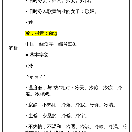
• 旧时称妾：姬人。姬妾。姬侍。
• 旧时称以歌舞为业的女子：歌姬。
• 姓。
冷
，拼音：lěng
中国一级汉字，编号838。
解析
■
基本字义
•
冷
lěng ㄌㄥˇ
• 温度低，与“热”相对：冷天。冷藏。冷冻。冷
涩。冷飕飕。
• 寂静，不热闹：冷落。冷寂。冷静。冷清。
• 生僻，少见的：冷僻。冷字。
• 不热情，不温和：冷遇。冷淡。冷峻。冷漠。冷