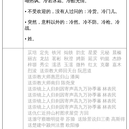
嘲热讽。冷若冰霜。冷酷无情。
• 不受欢迎的，没有人过问的：冷货。冷门儿。
• 突然，意料以外的：冷然。冷不防。冷枪。冷
战。
• 姓。
苁培
定先
铁河
灿轶
韵玄
星爱
元秘
晨榛
丽吉
龙喆
茗彬
秋澄
娉新
延滨
钧懿
杰静
梓塬
秀尘
濡丞
玉濡
微矜
红太
克馨
嘉木
烈浚
送崇教大师回天台 阮思道
送崇教大师惠思归山 潘阆
送崇教大师南归 陈尧叟
送崇镜上人归剡因寄声高九万孙季蕃 林表民
送崇镜上人归剡因寄声高九万孙季蕃 林表民
送崇镜上人归剡因寄声高九万孙季蕃 林表民
送崇镜上人归剡因寄声高九万孙季蕃 林表民
送仇仁近持山村图求屋赀 方回
送滁守蔡瞻明提举 苏籀
送除景说归三衢 高斯得
送楚建中颍州法曹 欧阳修