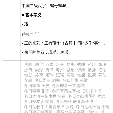
中国二级汉字，编号5046。
■
基本字义
•
瑛
yīng ㄧㄥˉ
• 玉的光彩：玉有瑛华（古籍中“瑛”多作“英”）。
• 像玉的美石：瑛瑶。琼瑛。
燕叽
烟宁
燕素
洛熹
怜曳
秀骊
茹厅
魏琳
娜冉
粲秀
旖泽
淼婧
颜暄
伊爽
紫扬
艳湖
敏叡
芙莺
粼玲
汇瑶
葵漫
铂媛
悦蒙
育彤
艾窈
冬日即事 刘宰
冬日即事 苏辙
冬日即事 王炎
冬日即事一首 苏籀
冬日即事 张耒
冬日寄蔡先辈校书京 顾非熊
冬日寄河中杨少尹 马戴
冬日寄献庾员外 罗邺
冬日寄友人 喻凫
冬日寄住庵僧 释子淳
冬日见牧牛人担青草归 张说
冬日见桃一首 王阮
冬日建安寺西院，喜昼公自吴兴至，联句一首