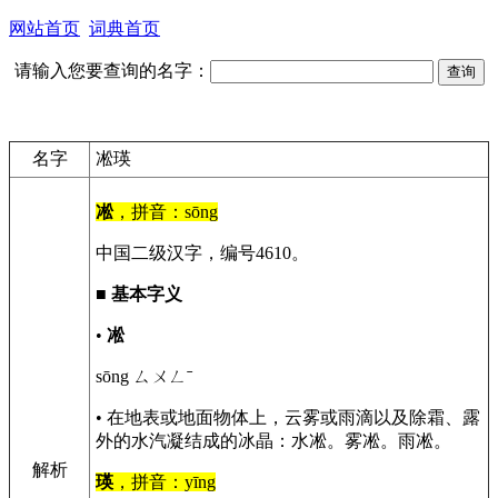
网站首页
词典首页
请输入您要查询的名字：
名字
凇瑛
凇
，拼音：sōng
中国二级汉字，编号4610。
■
基本字义
•
凇
sōng ㄙㄨㄥˉ
• 在地表或地面物体上，云雾或雨滴以及除霜、露
外的水汽凝结成的冰晶：水凇。雾凇。雨凇。
解析
瑛
，拼音：yīng