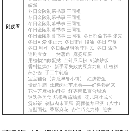
皎然
冬日金陵制幕书事 王同祖
冬日金陵制幕书事 王同祖
冬日金陵制幕书事 王同祖
随便看
冬日金陵制幕书事 王同祖
冬日金陵制幕书事 王同祖
冬日郡斋书事 张先
冬日可爱 张正元
冬日雷雨 段油
冬日 李复
冬日 利登
冬日临昆明池 李世民
冬日 陆游
追剧零食——烤薯角
麻婆豆腐
用植物油做蛋挞
金针瓜瓜粉
蚝油炒饭
香料盐焗虾
新手零失败的豆腐炖鱼
山楂糕
蒸虾酱
手工牛轧糖
宝宝辅食【青瓜早餐小饼】
红烧带鱼
贵妃牛腩
焦糖肉桂苹果卷——好料卷起来
花生芝麻核桃酥糖
红枣南瓜百合甜汤
迷迭香美食| 培根番茄鸡蛋
花儿茁壮成长
煲咸饭
剁椒肉末豆腐
高颜值苹果派（八寸）
造型面包
香酥麻花
杏仁巧克力棒
煎饺