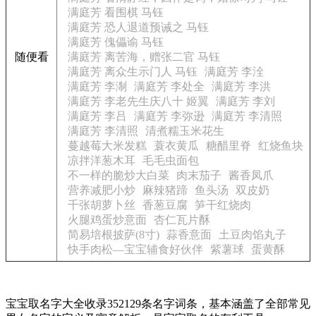
满庭芳 看围棋 马钰
满庭芳 恐人退道预诫之 马钰
满庭芳 傀儡谕 马钰
随便看
满庭芳 离苦海，赠张二官 马钰
满庭芳 离众生示门人 马钰
满庭芳 李洤
满庭芳 李淛
满庭芳 李处全
满庭芳 李洪
满庭芳 李老先生庆八十 姬翼
满庭芳 李刘
满庭芳 李吕
满庭芳 李弥逊
满庭芳 李清照
满庭芳 李清照
清煮糯玉米花生
蔓越莓大米发糕
蓑衣黄瓜
糖醋里脊
红烧鱼块
凉拌洋葱木耳
毛毛虫面包
不一样的脆炒大白菜
肉末茄子
酱香凤爪
营养减肥小炒
麻辣猪蹄
鱼头汤
双皮奶
千张胡萝卜丝
香葱豆腐
笋干红烧肉
火腿鸡蛋炒意面
杏仁瓦片酥
简易培根披萨(8寸)
蒜香意面
土豆肉馅丸子
快手肉松—宝宝辅食好伙伴
紫薯球
蛋黄酥
宝宝取名字大全收录352129条名字词条，基本涵盖了全部常见