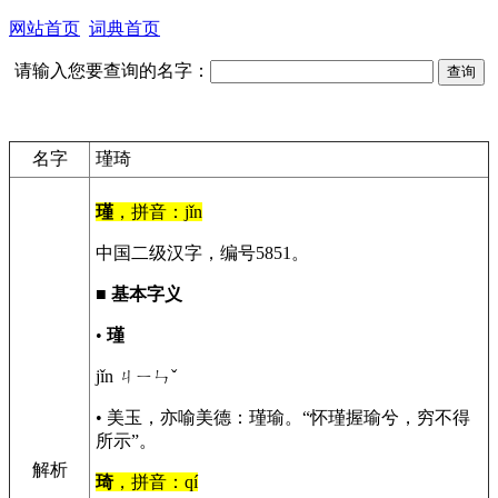
网站首页
词典首页
请输入您要查询的名字：
名字
瑾琦
瑾
，拼音：jǐn
中国二级汉字，编号5851。
■
基本字义
•
瑾
jǐn ㄐㄧㄣˇ
• 美玉，亦喻美德：瑾瑜。“怀瑾握瑜兮，穷不得
所示”。
解析
琦
，拼音：qí