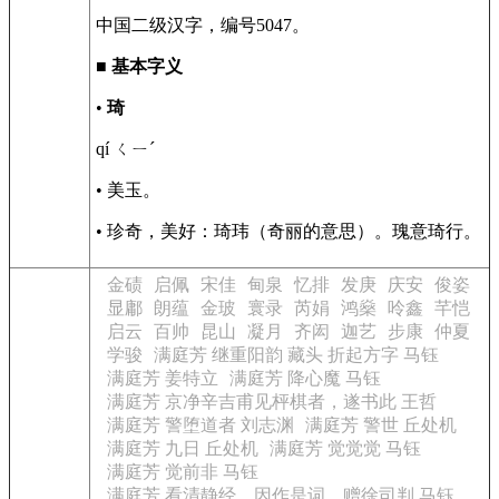
中国二级汉字，编号5047。
■
基本字义
•
琦
qí ㄑㄧˊ
• 美玉。
• 珍奇，美好：琦玮（奇丽的意思）。瑰意琦行。
金碛
启佩
宋佳
甸泉
忆排
发庚
庆安
俊姿
显鄘
朗蕴
金玻
寰录
芮娟
鸿燊
呤鑫
芊恺
启云
百帅
昆山
凝月
齐闳
迦艺
步康
仲夏
学骏
满庭芳 继重阳韵 藏头 折起方字 马钰
满庭芳 姜特立
满庭芳 降心魔 马钰
满庭芳 京净辛吉甫见枰棋者，遂书此 王哲
满庭芳 警堕道者 刘志渊
满庭芳 警世 丘处机
满庭芳 九日 丘处机
满庭芳 觉觉觉 马钰
满庭芳 觉前非 马钰
满庭芳 看清静经，因作是词，赠徐司判 马钰