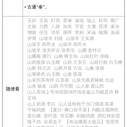
• 古通“泰”。
玉卯
言凤
灯亮
景琳
漩现
瑞义
科羽
耀广
文锯
力爵
八路
加有
字莟
文渊
亚璞
家永
增喻
伏生
洪军
炯珲
世桓
宋涵
榆堰
洛函
伊博
山坡羊 刘致
山坡羊 王实甫
山坡羊 薛昂夫
山坡羊 薛昂夫
山坡羊 潼关怀古 张养浩
山圃 姜特立
山圃梅 潘玙
山栖 释文珦
山前红叶 张嵲
山前散策 白玉蟾
山前 王安石
山前行散 白玉蟾
山桥 韩元吉
山桥月夜 方岳
山禽 张籍
山菴晓色 白玉蟾
山泉 陈藻
山泉煎茶有怀 白居易
山泉为惠君畴赋 仇远
山泉 杨发
山鹊 司空图
山人家 真山民
随便看
山人居涧上号涧居因涧作池名鉴止为赋是诗 释
文珦
山人劝酒 李白
山人送桧植于当门偶成 陈著
干锅鸡翅
【夏日~爽口快手菜】内酯豆腐两吃
蛋白糖
茶叶蛋
苦瓜酿
剁椒鸡翅
西红柿炒蛋
辣子鸡
韭菜盒子
【布达佩斯大饭店】泡芙塔