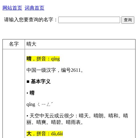
网站首页
词典首页
请输入您要查询的名字：
名字
晴大
晴
，拼音：qíng
中国一级汉字，编号2611。
■
基本字义
•
晴
qíng ㄑㄧㄥˊ
• 天空中无云或云很少：晴天。晴朗。晴和。晴
丽。晴爽。晴碧。晴雨表。
大
，拼音：dà,dài