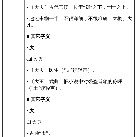
• 〔大夫〕古代官职，位于“卿”之下，“士”之上。
• 超过事物一半，不很详细，不很准确：大概。大
凡。
■
其它字义
•
大
dài ㄉㄞˋ
• 〔大夫〕医生（“夫”读轻声）。
• 〔大王〕戏曲、旧小说中对强盗首领的称呼
（“王”读轻声）。
■
其它字义
•
大
tài ㄊㄞˋ
• 古通“太”。