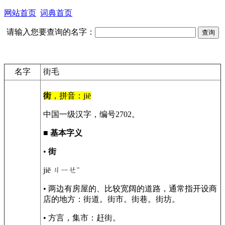
网站首页
词典首页
请输入您要查询的名字：
名字
街毛
街
，拼音：jiē
中国一级汉字，编号2702。
■
基本字义
•
街
jiē ㄐㄧㄝˉ
• 两边有房屋的、比较宽阔的道路，通常指开设商
店的地方：街道。街市。街巷。街坊。
• 方言，集市：赶街。