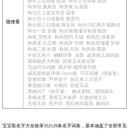
秋冬之交杂赋 陆游
秋冬之交杂赋 陆游
秋洞宿 施肩吾
秋房夜 白居易
秋访江上友生所居 寇准
秋分后十日得暴雨 曹彦约
随便看
秋分前三日偶成 释文珦
秋分日忆用济 紫静仪
秋分一首 苏籀
秋分後顿凄冷有感 陆游
秋风 艾性夫
秋风把钓 王镃
秋风悲 徐集孙
秋风变 白玉蟾
秋风辞 刘彻
秋风登城楼 贺铸
秋风二首 杜甫
秋风 方回
秋风歌 曹勋
牛奶玉米汁
糖醋排骨
冻梨
超美味之卤肉饭
黑胡椒意大利面
奶香玉米葱花饼
无油可乐鸡翅
裸月饼-糯滑香芋糕
戚风蛋糕超详细-Tinrry版
可乐鸡翅（电饭煲）
炒黄丝菌
芦笋饺子
焖豆角土豆茄子
番茄烧豆腐
火锅鸡
炒金瓜花
青椒鸡丁（快手菜）
糖水蜜桃，蜜桃罐头
青椒皮蛋
香蕉玉米披萨
红烧排骨土豆
无骨大排
煎牛排
西红柿鸡蛋面
酸鸡爪
宝宝取名字大全收录352129条名字词条，基本涵盖了全部常见