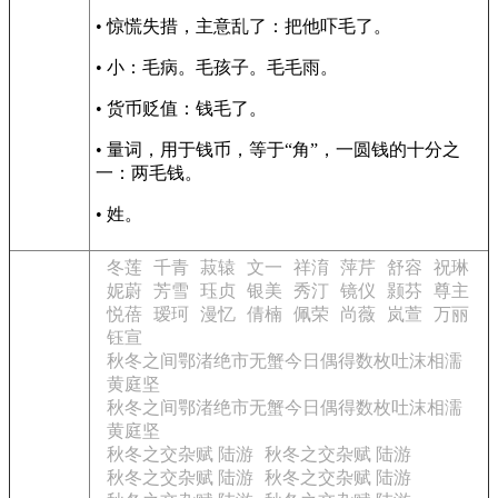
• 惊慌失措，主意乱了：把他吓毛了。
• 小：毛病。毛孩子。毛毛雨。
• 货币贬值：钱毛了。
• 量词，用于钱币，等于“角”，一圆钱的十分之
一：两毛钱。
• 姓。
冬莲
千青
菽辕
文一
祥淯
萍芹
舒容
祝琳
妮蔚
芳雪
珏贞
银美
秀汀
镜仪
颢芬
尊主
悦蓓
瑷珂
漫忆
倩楠
佩荣
尚薇
岚萱
万丽
钰宣
秋冬之间鄂渚绝市无蟹今日偶得数枚吐沫相濡
黄庭坚
秋冬之间鄂渚绝市无蟹今日偶得数枚吐沫相濡
黄庭坚
秋冬之交杂赋 陆游
秋冬之交杂赋 陆游
秋冬之交杂赋 陆游
秋冬之交杂赋 陆游