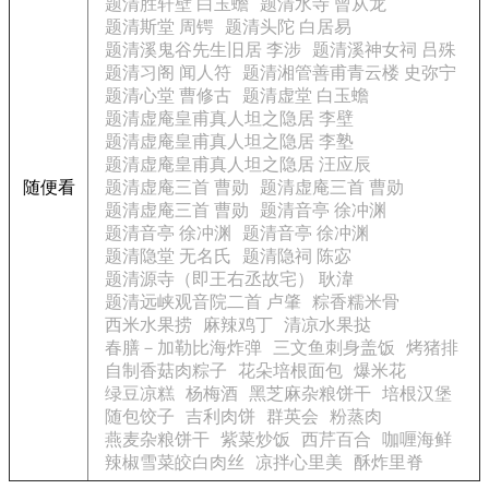
题清胜轩壁 白玉蟾
题清水寺 曾从龙
题清斯堂 周锷
题清头陀 白居易
题清溪鬼谷先生旧居 李涉
题清溪神女祠 吕殊
题清习阁 闻人符
题清湘管善甫青云楼 史弥宁
题清心堂 曹修古
题清虚堂 白玉蟾
题清虚庵皇甫真人坦之隐居 李壁
题清虚庵皇甫真人坦之隐居 李塾
题清虚庵皇甫真人坦之隐居 汪应辰
随便看
题清虚庵三首 曹勋
题清虚庵三首 曹勋
题清虚庵三首 曹勋
题清音亭 徐冲渊
题清音亭 徐冲渊
题清音亭 徐冲渊
题清隐堂 无名氏
题清隐祠 陈宓
题清源寺（即王右丞故宅） 耿湋
题清远峡观音院二首 卢肇
粽香糯米骨
西米水果捞
麻辣鸡丁
清凉水果挞
春膳－加勒比海炸弹
三文鱼刺身盖饭
烤猪排
自制香菇肉粽子
花朵培根面包
爆米花
绿豆凉糕
杨梅酒
黑芝麻杂粮饼干
培根汉堡
随包饺子
吉利肉饼
群英会
粉蒸肉
燕麦杂粮饼干
紫菜炒饭
西芹百合
咖喱海鲜
辣椒雪菜皎白肉丝
凉拌心里美
酥炸里脊