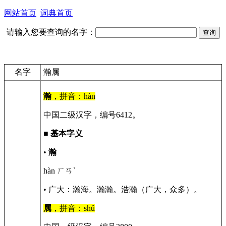
网站首页
词典首页
请输入您要查询的名字：
名字
瀚属
瀚
，拼音：hàn
中国二级汉字，编号6412。
■
基本字义
•
瀚
hàn ㄏㄢˋ
• 广大：瀚海。瀚瀚。浩瀚（广大，众多）。
属
，拼音：shǔ