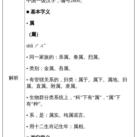
中国一级汉字，编号2800。
■
基本字义
•
属
（屬）
shǔ ㄕㄨˇ
• 同一家族的：亲属。眷属。烈属。
• 类别：金属。吾属。
解析
• 有管辖关系的，归类：属于。属下。属地。归
属。直属。附属。隶属。
• 生物群分类系统上，“科”下有“属”，“属”下
有“种”。
• 系，是：属实。纯属谣言。
• 用十二生肖记生年：属相。