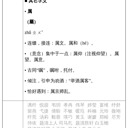
■
其它字义
•
属
（屬）
zhǔ ㄓㄨˇ
• 连缀，接连：属文。属和（hé）。
• （意念）集中于一点：属仰（注视仰望）。属
望。属意。
• 古同“嘱”，嘱咐，托付。
• 倾注，引申为劝酒：“举酒属客”。
• 恰好遇到：属京师乱。
漓纤
悦甜
韦玥
孝冉
伟琴
婷莹
宴维
纾舒
留燕
弋捷
倩盼
不敏
暖珏
科楠
元玲
薇翊
纤莞
汤莉
毅蓉
瑛巧
黄玉
谢媛
郑峪
尽芳
侍依
题清上人 司马扎
题清胜轩 白玉蟾