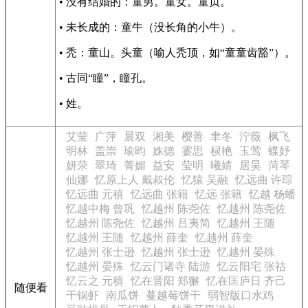
• 没有结婚的：童男。童女。童贞。
• 未长成的：童牛（没长角的小牛）。
• 秃：童山。头童（喻人秃顶，如“童童齿豁”）。
• 古同“瞳”，瞳孔。
• 姓。
艾莹
广萍
晨双
湘美
樱善
聿冬
泞薇
枫飞
明林
盖崇
瑜昀
姝德
霎思
棂艳
玉莺
蝶妤
妍荥
翠琦
菁媚
益安
莹明
曦婧
居昊
菏琴
仙娜
忆原上人 戴叔伦
忆猿 吴融
忆远曲 许琮
忆远曲 元稹
忆远曲 张籍
忆远 张籍
忆越 杨蟠
忆越中梅 曾巩
忆越州 陈尧佐
忆越州 陈尧佐
忆越州 陈尧佐
忆越州 吕夷简
忆越州 王随
忆越州 王随
忆越州 薛奎
忆越州 薛奎
忆越州 张士逊
忆越州 张士逊
忆越州 晏殊
忆越州 晏殊
忆云门诸寺 陆游
忆云阳宅 张祜
忆云之 元稹
忆在晋阳 郑獬
忆在匡庐日 齐己
随便看
干锅虾
南瓜饼
蔓越莓饼干
弱智版口水鸡