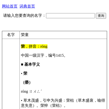
网站首页
词典首页
请输入您要查询的名字：
名字
荣童
荣
，拼音：róng
中国一级汉字，编号1415。
■
基本字义
•
荣
（榮）
róng ㄖㄨㄥˊ
• 草木茂盛，引申为兴盛：荣枯（草木盛衰，喻得
意失意）。荣悴（荣枯）。