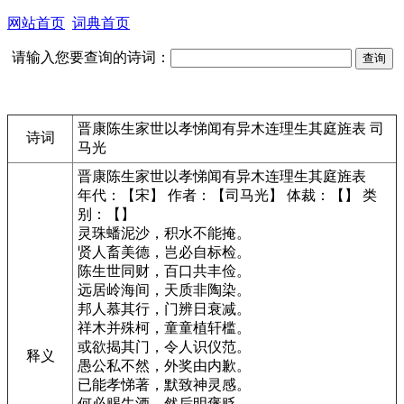
网站首页
词典首页
请输入您要查询的诗词：
晋康陈生家世以孝悌闻有异木连理生其庭旌表 司
诗词
马光
晋康陈生家世以孝悌闻有异木连理生其庭旌表
年代：【宋】 作者：【司马光】 体裁：【】 类
别：【】
灵珠蟠泥沙，积水不能掩。
贤人畜美德，岂必自标检。
陈生世同财，百口共丰俭。
远居岭海间，天质非陶染。
邦人慕其行，门辨日衰减。
祥木并殊柯，童童植轩槛。
或欲揭其门，令人识仪范。
释义
愚公私不然，外奖由内歉。
已能孝悌著，默致神灵感。
何必赐牛酒，然后明褒贬。