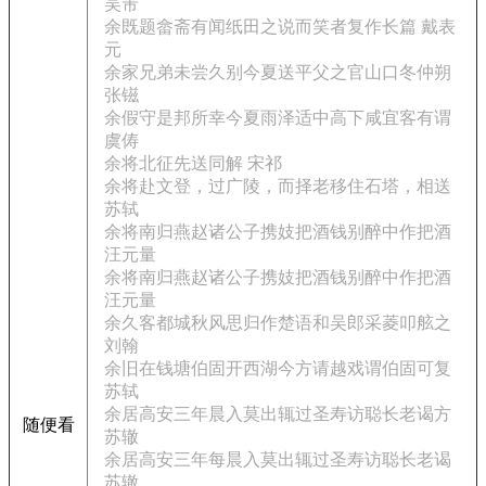
吴芾
余既题畲斋有闻纸田之说而笑者复作长篇 戴表
元
余家兄弟未尝久别今夏送平父之官山口冬仲朔
张镃
余假守是邦所幸今夏雨泽适中高下咸宜客有谓
虞俦
余将北征先送同解 宋祁
余将赴文登，过广陵，而择老移住石塔，相送
苏轼
余将南归燕赵诸公子携妓把酒钱别醉中作把酒
汪元量
余将南归燕赵诸公子携妓把酒钱别醉中作把酒
汪元量
余久客都城秋风思归作楚语和吴郎采菱叩舷之
刘翰
余旧在钱塘伯固开西湖今方请越戏谓伯固可复
苏轼
余居高安三年晨入莫出辄过圣寿访聪长老谒方
随便看
苏辙
余居高安三年每晨入莫出辄过圣寿访聪长老谒
苏辙