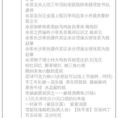
余居太夫人忧三年泪枯老眼既除丧颇理故书似
虞俦
余居吴兴泛金溪上暇日率同志拿小舟载鱼鳖虾
葛立方
余居御桥南夜闻妖鸟鸣效昌黍体 梅尧臣
余居之西偏有小室名啬庵诗以识之 戴表元
余客长沙寒热骤作其证未分理掾次律张君为致
赵蕃
余客长沙寒热骤作其证未分理掾次律张君为致
赵蕃
余哭蟾子潮士钟大鸣有诗相宽次韵 刘克庄
粉红回忆
酥香猪扒
糖三角白馍
圈妈美食の酸奶蛋糕
星球巧克力棒(13步那款可以情人节做哟，呵呵)
手工牛轧糖～花生版
养生阿胶糕
藤椒麻鸡
果香牛排
水晶紫时糕
李孃孃爱厨房之一一麻辣沸腾鱼(川味)
1.5元大米吃出15元口感的白米饭
一封家书（蕃茄豆腐）
紫薯汤圆
雪梨玫瑰糍粑汤(两人份)
【快手菜】宫保鸡丁
可乐排骨
豆沙吐司