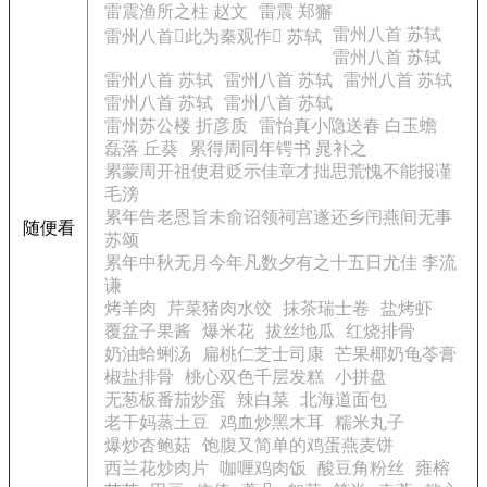
雷震渔所之柱 赵文
雷震 郑獬
雷州八首 苏轼
雷州八首此为秦观作 苏轼
雷州八首 苏轼
雷州八首 苏轼
雷州八首 苏轼
雷州八首 苏轼
雷州八首 苏轼
雷州八首 苏轼
雷州苏公楼 折彦质
雷怡真小隐送春 白玉蟾
磊落 丘葵
累得周同年锷书 晁补之
累蒙周开祖使君贬示佳章才拙思荒愧不能报谨
毛滂
累年告老恩旨未俞诏领祠宫遂还乡闬燕间无事
随便看
苏颂
累年中秋无月今年凡数夕有之十五日尤佳 李流
谦
烤羊肉
芹菜猪肉水饺
抹茶瑞士卷
盐烤虾
覆盆子果酱
爆米花
拔丝地瓜
红烧排骨
奶油蛤蜊汤
扁桃仁芝士司康
芒果椰奶龟苓膏
椒盐排骨
桃心双色千层发糕
小拼盘
无葱板番茄炒蛋
辣白菜
北海道面包
老干妈蒸土豆
鸡血炒黑木耳
糯米丸子
爆炒杏鲍菇
饱腹又简单的鸡蛋燕麦饼
西兰花炒肉片
咖喱鸡肉饭
酸豆角粉丝
雍榕