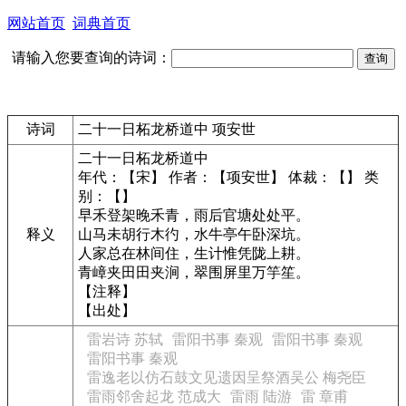
网站首页
词典首页
请输入您要查询的诗词：
诗词
二十一日柘龙桥道中 项安世
二十一日柘龙桥道中
年代：【宋】 作者：【项安世】 体裁：【】 类
别：【】
早禾登架晚禾青，雨后官塘处处平。
释义
山马未胡行木彴，水牛亭午卧深坑。
人家总在林间住，生计惟凭陇上耕。
青嶂夹田田夹涧，翠围屏里万竽笙。
【注释】
【出处】
雷岩诗 苏轼
雷阳书事 秦观
雷阳书事 秦观
雷阳书事 秦观
雷逸老以仿石鼓文见遗因呈祭酒吴公 梅尧臣
雷雨邻舍起龙 范成大
雷雨 陆游
雷 章甫