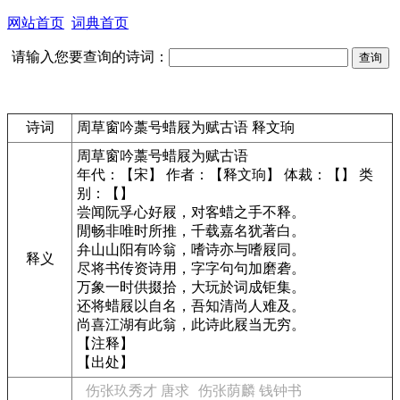
网站首页
词典首页
请输入您要查询的诗词：
诗词
周草窗吟藁号蜡屐为赋古语 释文珦
周草窗吟藁号蜡屐为赋古语
年代：【宋】 作者：【释文珦】 体裁：【】 类
别：【】
尝闻阮孚心好屐，对客蜡之手不释。
閒畅非唯时所推，千载嘉名犹著白。
弁山山阳有吟翁，嗜诗亦与嗜屐同。
释义
尽将书传资诗用，字字句句加磨砻。
万象一时供掇拾，大玩於词成钜集。
还将蜡屐以自名，吾知清尚人难及。
尚喜江湖有此翁，此诗此屐当无穷。
【注释】
【出处】
伤张玖秀才 唐求
伤张荫麟 钱钟书