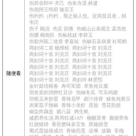
伤郑谷郎中 齐己
伤朱寺丞 林逋
伤祝阿王明府 骆宾王
伤灼灼（灼灼，蜀之丽人也。近闻贫且老，殂
韦庄
伤子 顾况
伤足 邵雍
伤岘山云表观主 孟浩然
伤骥 梅尧臣
伤柘枝妓 李群玉
伤歙州陈二使君 李嘉祐
伤硖石县病叟 杜荀鹤
商妇词二首 杨维桢
商妇词十首 刘克庄
商妇词十首 刘克庄
商妇词十首 刘克庄
商妇词十首 刘克庄
商妇词十首 刘克庄
商妇词十首 刘克庄
商妇词十首 刘克庄
随便看
商妇词十首 刘克庄
商妇词十首 刘克庄
商妇词十首 刘克庄
商妇吟 林景熙
金针菇培根卷
寿司军团
草鱼炖豆腐
宿舍党的消肿红豆沙
泡椒冬瓜
可乐鸡翅
培根玉米炒蛋
香辣花甲
卤汁排骨
鲅鱼炖黄豆
农家茄子辣椒
香辣小龙虾
蛋挞
雪花煎饺
椒盐炸藕盒
腊八蒜
烤生蚝
减肥养生汤 两周狂减14斤
糖醋里脊
酱烧带鱼
红烧猪蹄
香煎蟹味多宝鱼
西施踏雪
葡式蛋挞保成功
青椒煎蛋
达琳
波颖
苓槐