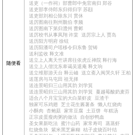
送吏（一作祠）部曹郎中免官南归 郑谷
送吏部李侍郎东归得归字 苏颋
送吏部刘相公除东川 贯休
送厉图南往荆州觐伯 李频
送厉图南下第归澧州 曹邺
送厉校书从事凤翔 许棠
送厉宗上人 贾岛
送历阳方明府 徐铉
送历阳潘司户瑶移令归东鲁 贺铸
送利监收 释文准
送立上人离天竺讲席往依虎丘禅院 释行海
随便看
送立上人偕沈东皋谒吴退庵 释文珦
送立维那游天台 释云岫
送立斋入闽哭久轩 王柏
送莲房与马屯田 祖无择
送连景昭归三山用其韵 刘学箕
送连景昭归三山用其韵 刘学箕
蔓越莓酸奶麦芬
适合八个月宝宝的大白菜虾皮
豆渣干
独家可乐鸡翅
芝士花生酱薯条
懒人红烧肉
小酥肉
杏鲍菇
家常豆腐
土豆饼
年糕汤
正宗皮蛋瘦肉粥的做法
自创炒鸭血
圣女果新吃法
蜜汁山药
家常寿司
蒸蒸虾
红烧鱼块
紫米黑芝麻糊
桔子皮烧百叶结