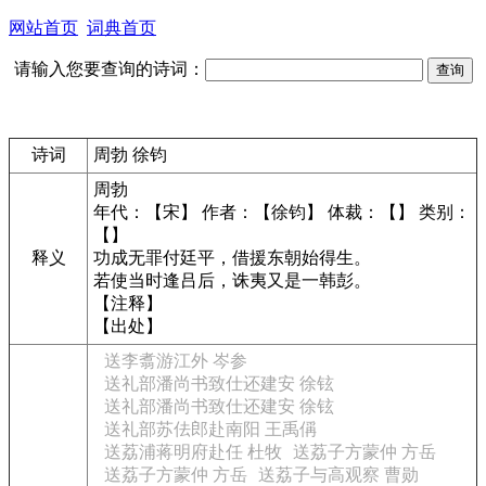
网站首页
词典首页
请输入您要查询的诗词：
诗词
周勃 徐钧
周勃
年代：【宋】 作者：【徐钧】 体裁：【】 类别：
【】
释义
功成无罪付廷平，借援东朝始得生。
若使当时逢吕后，诛夷又是一韩彭。
【注释】
【出处】
送李翥游江外 岑参
送礼部潘尚书致仕还建安 徐铉
送礼部潘尚书致仕还建安 徐铉
送礼部苏佉郎赴南阳 王禹偁
送荔浦蒋明府赴任 杜牧
送荔子方蒙仲 方岳
送荔子方蒙仲 方岳
送荔子与高观察 曹勋