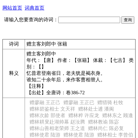
网站首页
词典首页
请输入您要查询的诗词：
诗词
赠主客刘郎中 张籍
赠主客刘郎中
年代：【唐】 作者：【张籍】 体裁：【七古】 类
别：【】
释义
忆昔君登南省日，老夫犹是褐衣身。
谁知二十余年后，来作客曹相替人。
【注释】
【出处】全唐诗：卷386-72
赠廖融 王正己
赠廖融 王正已
赠猎骑 杜牧
赠林碧鉴相士 文天祥
赠林处士逋 潘阆
赠林次龄 部使者
赠林粹 许应龙
赠林东之 顾逢
赠林耕叟赴湖帅幕 赵汝腾
赠林教谕 陈宓
赠林山善相老荣师 王之道
赠林尚仁 陈必复
赠林使君 陆游
赠林使君 陆游
赠林相士 李曾伯