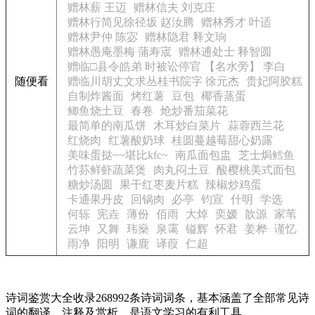
赠林薪 王迈
赠林信夫 刘克庄
赠林行简见徐径坂 赵汝腾
赠林秀才 叶适
赠林尹仲 陈宓
赠林隐君 释文珦
赠林愚庵墨梅 蒲寿宬
赠林逋处士 释智圆
赠临□县令皓弟 时被讼停官 【名水旁】 李白
随便看
赠临川胡丈文求丛桂书院字 徐元杰
贵妃阿胶糕
自制炸酱面
烤红薯
豆包
椰香蒸蛋
鲫鱼烧土豆
春卷
炝炒番茄菜花
最简单的南瓜饼
木耳炒白菜片
蒜蓉西兰花
红烧肉
红薯酸奶球
桂圆蔓越莓甜心奶露
美味蛋挞~~堪比kfc~
南瓜面包盅
芝士焗鳕鱼
竹荪鲜虾蔬菜煲
肉丸闷土豆
酸樱桃美式面包
糖炒汤圆
果干红枣麦片糕
辣椒炒鸡蛋
卡通果丹皮
回锅肉
必亭
钧宣
什明
学选
何轹
宪垚
薄份
佰雨
大焯
奕嫒
歆源
家苇
云坤
又舞
玮燊
泉霭
镒辉
怀君
姜桦
谨忆
雨净
阳明
谦鹿
译葭
仁超
诗词鉴赏大全收录268992条诗词词条，基本涵盖了全部常见诗
词的翻译、注释及赏析，是语文学习的有利工具。