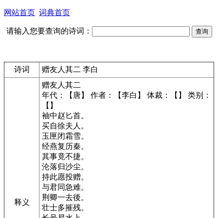
网站首页
词典首页
请输入您要查询的诗词：
诗词
赠友人其二 李白
赠友人其二
年代：【唐】 作者：【李白】 体裁：【】 类别：
【】
袖中赵匕首。
买自徐夫人。
玉匣闭霜雪。
经燕复历秦。
其事竟不捷。
沦落归沙尘。
持此愿投赠。
与君同急难。
荆卿一去後。
释义
壮士多摧残。
长号易水上。