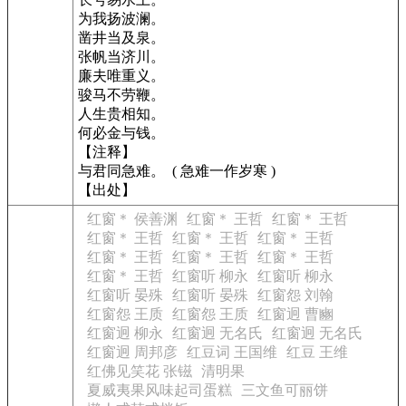
为我扬波澜。
凿井当及泉。
张帆当济川。
廉夫唯重义。
骏马不劳鞭。
人生贵相知。
何必金与钱。
【注释】
与君同急难。 ( 急难一作岁寒 )
【出处】
红窗＊ 侯善渊
红窗＊ 王哲
红窗＊ 王哲
红窗＊ 王哲
红窗＊ 王哲
红窗＊ 王哲
红窗＊ 王哲
红窗＊ 王哲
红窗＊ 王哲
红窗＊ 王哲
红窗听 柳永
红窗听 柳永
红窗听 晏殊
红窗听 晏殊
红窗怨 刘翰
红窗怨 王质
红窗怨 王质
红窗迥 曹豳
红窗迥 柳永
红窗迥 无名氏
红窗迥 无名氏
红窗迥 周邦彦
红豆词 王国维
红豆 王维
红佛见笑花 张镃
清明果
夏威夷果风味起司蛋糕
三文鱼可丽饼