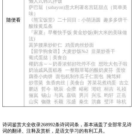
懒人式韩式拌饭
萨巴翁（sabayon)意大利著名宫廷甜点（简单美
味）
随便看
《熊宝饭堂》二十回目：小萌汤圆
趣多多饼干
酸辣黄瓜条
『家夏』早餐快手饭 黄金炒饭(剩大米的美味做
法)
莴笋腰果炒虾仁
鸡蛋肉丝炒面
【留学狗食谱】大麦炒饭№2
韭菜炒香干
葡式蛋挞｜美食台
椰奶冻～～奶香浓郁好吃停不住
想吃大包子啦
奶油戚风蛋糕卷
一整颗草莓的酸奶麦芬
蛋饺
藕香小肉饼
面包机制作瓜子仁面包
腌笃鲜
炒雪菜
鱼香肉丝｜美食台
荠菜花煮鸡蛋
吉立
鹏达
哲今
晓辰
会攒
峪彬
澔铠
桓吉
礼祯
俪岚
锡山
与凤
嘉镐
男川
兴泓
昀轩
正岳
山实
铷微
长颖
泓盛
秦生
洪鑫
璧洋
咏杭
诗词鉴赏大全收录268992条诗词词条，基本涵盖了全部常见诗
词的翻译、注释及赏析，是语文学习的有利工具。