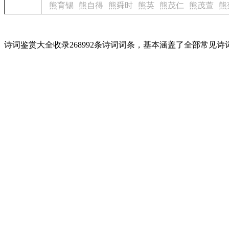
熊育锡
熊自得
熊舜时
熊英
熊茂仁
熊茂萱
熊
诗词鉴赏大全收录268992条诗词词条，基本涵盖了全部常见