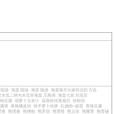
 陆游
海棠 陆游
海棠 陆游
海棠落尽次谢司法韵 方岳
棠木瓜二绝句木瓜答海棠 王禹偁
海棠七首 刘克庄
焖豆腐
胡萝卜玉米汁
蒜蓉粉丝蒸扇贝
炒粉丝
腐饼
香辣橘皮鸡
快手萝卜丝饼
红烧肉+卤蛋
香辣豆腐
绶春
熊绶春
熊继柏
熊罗宿
熊罴怪
熊义珍
熊耀章
熊育锡