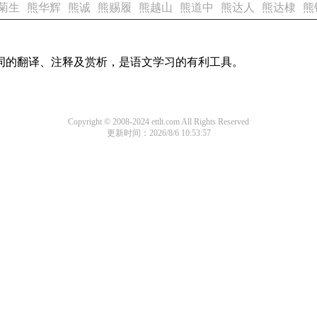
菊生
熊华辉
熊诚
熊赐履
熊越山
熊道中
熊达人
熊达棣
熊
诗词的翻译、注释及赏析，是语文学习的有利工具。
Copyright © 2008-2024 ettlt.com All Rights Reserved
更新时间：2026/8/6 10:53:57