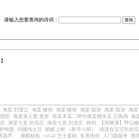
请输入您要查询的诗词：
【】
海棠 刘望之
海棠 楼钥
海棠 楼钥
海棠 陆游
海棠 陆游
海棠
梅尧臣
海棠美人图 唐寅
海棠木瓜二绝句海棠赠木瓜 王禹偁
海
克庄
海棠七首 刘克庄
海棠七首 刘克庄
烤鸡
【贺晓溪】野山椒
炉炖梨
鸡腿炖土豆
蚂蚁上树 （新手小厨）
很适合宝宝吃的豆
西葫芦。
果醋鱿鱼
vol.42 芝士蛋糕
鱼香肉丝
入门版曲奇
熊