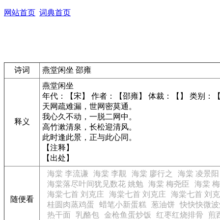
网站首页
词典首页
诗词
燕堂闲坐 邵雍
燕堂闲坐
年代：【宋】 作者：【邵雍】 体裁：【】 类别：
天网疏难漏，世网密莫通。
我心久不动，一脱二网中。
释义
高竹漱清泉，长松迎清风。
此时逢此景，正与此心同。
【注释】
【出处】
海棠 李流谦
海棠 李覯
海棠 廖行之
海棠 凌景阳
海棠落尽叶间犹见数花 姚勉
海棠 梅尧臣
海棠 
海棠七首 刘克庄
海棠七首 刘克庄
海棠七首 刘
随便看
桂圆肉蒸鸡蛋
蜡笔小新蛋糕
葱油饼
快快快微波
热干面
乳酪包
金枪鱼蛋炒饭
红枣红烧排骨
煎