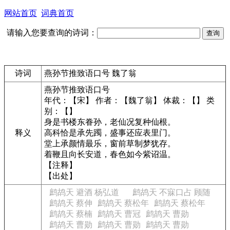
网站首页
词典首页
请输入您要查询的诗词：
诗词
燕孙节推致语口号 魏了翁
燕孙节推致语口号
年代：【宋】 作者：【魏了翁】 体裁：【】 类
别：【】
身是书楼东眷孙，老仙况复种仙根。
释义
高科恰是承先躅，盛事还应表里门。
堂上承颜情最乐，窗前草制梦犹存。
着鞭且向长安道，春色如今紫诏温。
【注释】
【出处】
鹧鸪天 避酒 杨弘道
鹧鸪天 不寐口占 顾随
鹧鸪天 蔡伸
鹧鸪天 蔡松年
鹧鸪天 蔡松年
鹧鸪天 蔡楠
鹧鸪天 曹冠
鹧鸪天 曹勋
鹧鸪天 曹勋
鹧鸪天 曹勋
鹧鸪天 曹勋