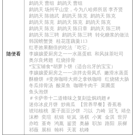
鹧鸪天 曹组
鹧鸪天 曹组
鹧鸪天 场州平山堂，今为八哈师所居 李齐贤
鹧鸪天 陈德武
鹧鸪天 陈克
鹧鸪天 陈克
鹧鸪天 陈克
鹧鸪天 陈克
鹧鸪天 陈克
鹧鸪天 陈克
鹧鸪天 陈日章
鹧鸪天 陈三聘
鹧鸪天 陈三聘
鹧鸪天 陈三聘
转化糖浆的做法
韩国螃蟹煲
桂花莲藕羹113
红枣效果翻倍的吃法「吃它」
随便看
李孃孃爱厨房之一一水蒸蛋糕
和风抹茶吐司
奥尔良烤翅
红烧排骨
*宝宝辅食*胡萝卜饼（适合出牙的宝宝）
李孃孃爱厨房之一一凉拌去骨凤爪
嫩滑水蒸蛋
酥糖饼
#变身咖啡大师之拿铁咖啡
红烧猪大肠
冬瓜排骨汤
酸菜鱼
咖喱牛肉干
菜圃蛋
鱼头泡饼
＃卡萨帝十二道锋味之复刻盐焗鸡翅＃
迷你冰皮月饼
炒南瓜
【营养早餐】香蕉卷
琥珀核桃
栗子面豆沙饼
习以
力崎
冠飞
靖垒
沫桦
奕瑄
杭锦
钜岚
洛棋
小篱
金淇
世羿
亦晗
堇奇
鸿胤
鉴贤
奥赫
职加
路阳
辰樨
祁薇
展桓
翰科
天茗
杭峰