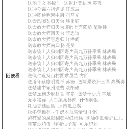
送池子文 孙应时
送迟赴登封丞 苏辙
送冲公谒六祖道场 汪应辰
送冲卿通判河中府 司马光
送崇己闍梨归天台 释重顯
送崇教大师归天台谨吟七言四韵 范贻孙
送崇教大师回天台 阮思道
送崇教大师惠思归山 潘阆
送崇教大师南归 陈尧叟
送崇镜上人归剡因寄声高九万孙季蕃 林表民
送崇镜上人归剡因寄声高九万孙季蕃 林表民
送崇镜上人归剡因寄声高九万孙季蕃 林表民
送崇镜上人归剡因寄声高九万孙季蕃 林表民
随便看
送仇仁近持山村图求屋赀 方回
送滁守蔡瞻明提举 苏籀
送除景说归三衢 高斯得
送楚建中颍州法曹 欧阳修
送楚丘麹少府赴官 岑参
送楚十少府 常建
无水猪蹄
大白菜烩酥肉
什锦焖饭
耗油香菇面筋
冰南瓜豆腐
秋冬季推荐～牛奶木瓜雪蛤银耳粥
超有愛的魔獸翻糖彩虹蛋糕
蚝油冬瓜烩虾仁儿
蒜苗炒鸡蛋
蜂蜜柚子茶
可乐鸡翅