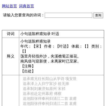
网站首页
词典首页
请输入您要查询的诗词：
诗词
小句送陈粹甫知录 叶适
小句送陈粹甫知录
年代：【宋】 作者：【叶适】 体裁：【】 类别：
【】
释义
荡里舟轻指外沙，夹溪檐蔔正催花。
南风借与迎新便，未离家时已至家。
【注释】
【出处】
送承甫兄往长阳山从学诗 项安世
送承泽上人归宁富沙 祖无择
送承制刘兼济知原州 宋祁
送承祖赴定州幕府 傅察
送池阳张倅奉祠归清江二首 袁甫
送池阳张倅奉祠归清江二首 袁甫