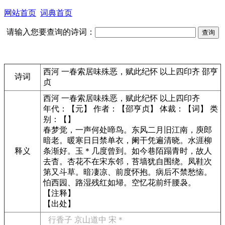
网站首页
词典首页
请输入您要查询的诗词：
西河 一春索居味殊恶，赋此纪怀 以上四印齐 邵亨
诗词
贞
西河 一春索居味殊恶，赋此纪怀 以上四印齐
年代：【元】 作者：【邵亨贞】 体裁：【词】 类
别：【】
春梦觉，一声何处啼鸟。东风二月旧江南，庾郎
暗老。暖寒日日禁单衣，阑干凭遍清晓。水涯柳
释义
条渐好。玉＊几度曾到。如今巷陌蹋青时，故人
去杳。杏花不在宋东邻，苔墙犹自围绕。凤鞋次
第又斗草。暗凄凉、前度怀抱。病后不禁愁恼。
怕西园、路湿残红如埽。空忆花前纤腰袅。
【注释】
【出处】
行香子 京山道中 宋＊