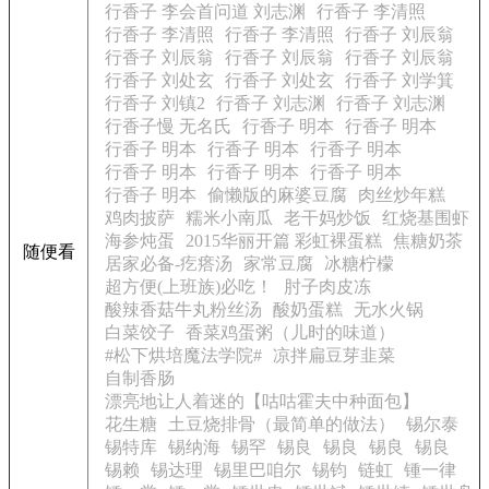
行香子 李会首问道 刘志渊
行香子 李清照
行香子 李清照
行香子 李清照
行香子 刘辰翁
行香子 刘辰翁
行香子 刘辰翁
行香子 刘辰翁
行香子 刘处玄
行香子 刘处玄
行香子 刘学箕
行香子 刘镇2
行香子 刘志渊
行香子 刘志渊
行香子慢 无名氏
行香子 明本
行香子 明本
行香子 明本
行香子 明本
行香子 明本
行香子 明本
行香子 明本
行香子 明本
行香子 明本
偷懒版的麻婆豆腐
肉丝炒年糕
鸡肉披萨
糯米小南瓜
老干妈炒饭
红烧基围虾
海参炖蛋
2015华丽开篇 彩虹裸蛋糕
焦糖奶茶
随便看
居家必备-疙瘩汤
家常豆腐
冰糖柠檬
超方便(上班族)必吃！
肘子肉皮冻
酸辣香菇牛丸粉丝汤
酸奶蛋糕
无水火锅
白菜饺子
香菜鸡蛋粥（儿时的味道）
#松下烘培魔法学院#
凉拌扁豆芽韭菜
自制香肠
漂亮地让人着迷的【咕咕霍夫中种面包】
花生糖
土豆烧排骨（最简单的做法）
锡尔泰
锡特库
锡纳海
锡罕
锡良
锡良
锡良
锡良
锡赖
锡达理
锡里巴咱尔
锡钧
链虹
锺一律