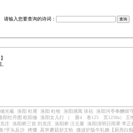
请输入您要查询的诗词：
【】
霜。
 储光羲
洛阳 杜甫
洛阳 杜牧
洛阳感寓 张祜
洛阳河亭奉酬留守
洛阳牡丹图 欧阳修
洛阳女儿行 （ 册4 卷125 页1258a） 王
刘克庄
洛阳桥三首 刘克庄
洛阳桥 汪元量
洛阳清明日雨霁 李正
食?芋头反沙
烤馕
莴笋蘑菇炒文蛤
微波炉版牛轧糖【厨房白