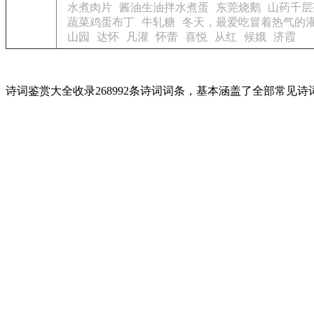
水煮肉片
酱油生油拌水煮蛋
东莞烧鹅
山药千层
蔬菜鸡蛋布丁
牛轧糖
冬天，最爱吃冒着热气的
山园
达怀
凡灌
怀蕾
喜悦
从红
候娥
济霞
诗词鉴赏大全收录268992条诗词词条，基本涵盖了全部常见