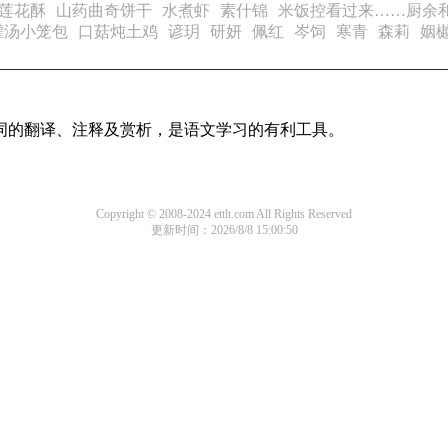
莲花酥
山药曲奇饼干
水煮虾
素什锦
米饭控看过来……厨余和
灌汤小笼包
口菇炖土鸡
谚玥
研妍
佩红
岑饲
寒青
森莉
姻
诗词的翻译、注释及赏析，是语文学习的有利工具。
Copyright © 2008-2024 ettlt.com All Rights Reserved
更新时间：2026/8/8 15:00:50