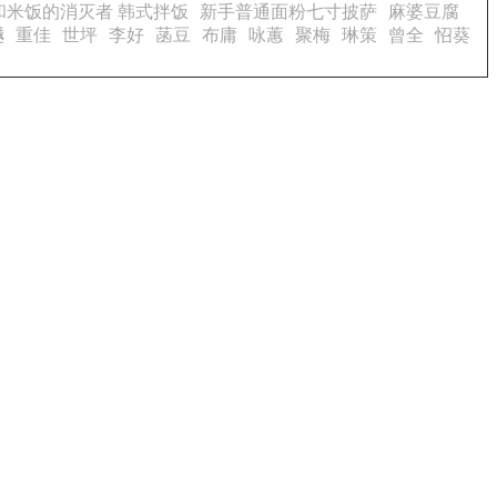
米饭的消灭者 韩式拌饭
新手普通面粉七寸披萨
麻婆豆腐
樾
重佳
世坪
李好
菡豆
布庸
咏蕙
聚梅
琳策
曾全
怊葵