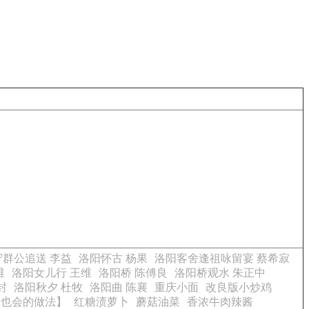
群公追送 李益
洛阳怀古 杨果
洛阳客舍逢祖咏留宴 蔡希寂
维
洛阳女儿行 王维
洛阳桥 陈傅良
洛阳桥观水 朱正中
封
洛阳秋夕 杜牧
洛阳曲 陈襄
重庆小面
改良版小炒鸡
痴也会的做法】
红糖渍萝卜
蘑菇油菜
香浓牛肉辣酱