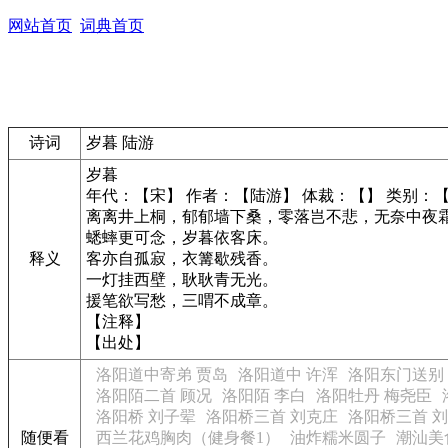
网站首页
词典首页
诗词
岁暮 陆游
岁暮
年代：【宋】 作者：【陆游】 体裁：【】 类别：
离离井上桐，郁郁墙下桑，零落岂不悲，无奈中夜
蟋蟀更可念，岁暮依客床。
释义
客亦自孤寂，衣篝歇残香。
一灯挂西壁，耿耿青无光。
援笔欲写愁，三喟不成章。
【注释】
【出处】
洛阳道中寄弟 贾岛
洛阳道中 许浑
洛阳东门送别
洛阳陌二首 顾况
洛阳陌 李白
洛阳牡丹 梅尧臣
洛阳桥 刘子翚
洛阳桥三首 刘克庄
洛阳桥三首 
随便看
西兰花鸡胸肉（健身餐1）
油炸糯米圆子
潮汕美