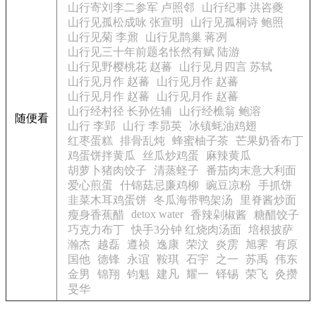
山行寄刘李二参军 卢照邻
山行纪事 洪咨夔
山行见孤松成咏 张宣明
山行见孤桐诗 鲍照
山行见菊 李鼐
山行见鹊巢 蒋冽
山行见三十年前题名怅然有赋 陆游
山行见野樱桃花 赵蕃
山行见月四言 苏轼
山行见月作 赵蕃
山行见月作 赵蕃
山行见月作 赵蕃
山行见月作 赵蕃
山行经村径 长孙佐辅
山行经樵翁 鲍溶
随便看
山行 李郢
山行 李昴英
冰镇蚝油鸡翅
红枣蛋糕
排骨乱炖
蜂蜜柚子茶
芒果奶香布丁
鸡蛋饼拌黄瓜
丝瓜炒鸡蛋
麻辣黄瓜
胡萝卜猪肉饺子
清蒸蛏子
番茄肉末意大利面
爱心煎蛋
什锦菇忌廉鸡柳
豌豆凉粉
手抓饼
韭菜木耳鸡蛋饼
冬瓜海带鸭架汤
里脊酱炒面
detox water
瘦身香蕉醋
香辣剁椒酱
糖醋饺子
巧克力布丁
快手3分钟 红烧肉汤面
培根披萨
瀚杰
越磊
遵祯
逸康
荣汶
炎雳
旭霁
有原
国他
德锋
永谊
鞍琪
石宇
之一
苏禹
伟东
金男
锦翔
钧魁
建凡
耀一
铎锡
荣飞
灸攒
旻华