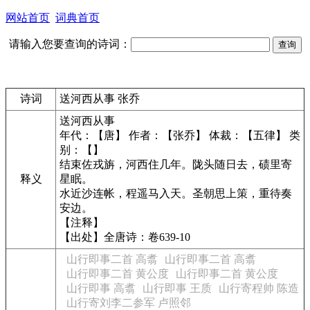
网站首页
词典首页
请输入您要查询的诗词：
诗词
送河西从事 张乔
送河西从事
年代：【唐】 作者：【张乔】 体裁：【五律】 类
别：【】
结束佐戎旃，河西住几年。陇头随日去，碛里寄
释义
星眠。
水近沙连帐，程遥马入天。圣朝思上策，重待奏
安边。
【注释】
【出处】全唐诗：卷639-10
山行即事二首 高翥
山行即事二首 高翥
山行即事二首 黄公度
山行即事二首 黄公度
山行即事 高翥
山行即事 王质
山行寄程帅 陈造
山行寄刘李二参军 卢照邻