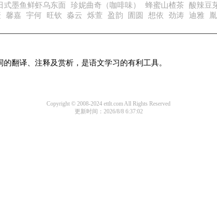
日式墨鱼鲜虾乌东面
珍妮曲奇（咖啡味）
蜂蜜山楂茶
酸辣豆
庚
馨嘉
宇何
旺钦
淼云
烁萱
盈韵
圊圆
想依
劲涛
迪雅
胤
诗词的翻译、注释及赏析，是语文学习的有利工具。
Copyright © 2008-2024 ettlt.com All Rights Reserved
更新时间：2026/8/8 6:37:02