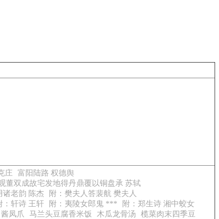
克庄
富阳陆路 权德舆
观董双成故宅发地得丹鼎覆以铜盘承 苏轼
用诸老韵 陈杰
附：樊夫人答裴航 樊夫人
附：轩诗 王轩
附：夷陵女郎鬼 ***
附：郑生诗 湘中蛟女
酱凤爪
马兰头豆腐香米饭
木瓜龙骨汤
榄菜肉末四季豆