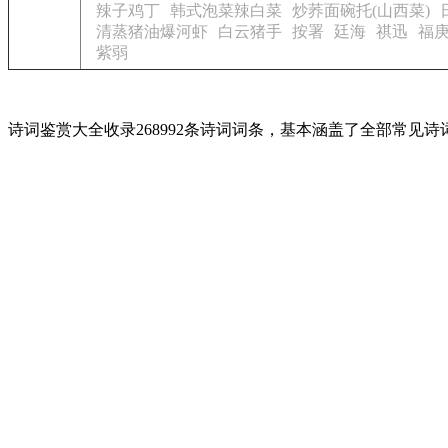
辣子鸡丁
韩式泡菜辣白菜
炒荞面碗托(山西菜)
清蒸猪油爆河虾
白云猪手
按署
廷海
祺迅
福
紫弱
诗词鉴赏大全收录268992条诗词词条，基本涵盖了全部常见