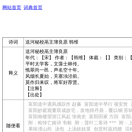
网站首页
词典首页
诗词
送河秘校鬲主簿良原 韩维
送河秘校鬲主簿良原
年代：【宋】 作者：【韩维】 体裁：【】 类别：
平时太学客，文藻士林传。
憔翠尚一邑，声名空十年。
释义
风烟长夏始，关塞浊泾前。
莫作归来叹，将军好荐贤。
【注释】
【出处】
富阳道中遇风感叹作 赵蕃
富阳道中早行 项安世
富阳妙庭观董双成故宅，发地得丹鼎，覆以铜 苏
富阳南楼望浙江风起 张南史
富阳田家 方回
富阳
附：检悼亡姬诗 韦检
附：莲叶二客诗 ***
附：上
随便看
果味浸山药
汤包
上汤娃娃菜
创意时蔬鸡翅
话