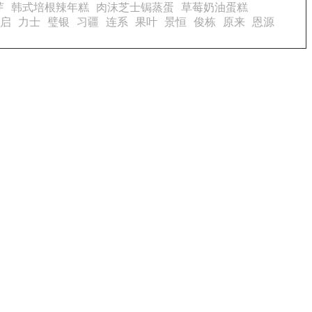
芽
韩式培根辣年糕
肉沫芝士锔蒸蛋
草莓奶油蛋糕
启
力士
璧银
习疆
连系
果叶
景恒
俊栋
原来
恩源