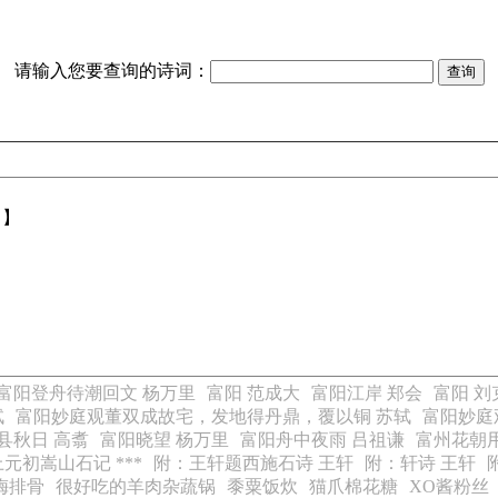
请输入您要查询的诗词：
【】
富阳登舟待潮回文 杨万里
富阳 范成大
富阳江岸 郑会
富阳 刘
轼
富阳妙庭观董双成故宅，发地得丹鼎，覆以铜 苏轼
富阳妙庭
县秋日 高翥
富阳晓望 杨万里
富阳舟中夜雨 吕祖谦
富州花朝
元初嵩山石记 ***
附：王轩题西施石诗 王轩
附：轩诗 王轩
梅排骨
很好吃的羊肉杂蔬锅
黍粟饭炊
猫爪棉花糖
XO酱粉丝