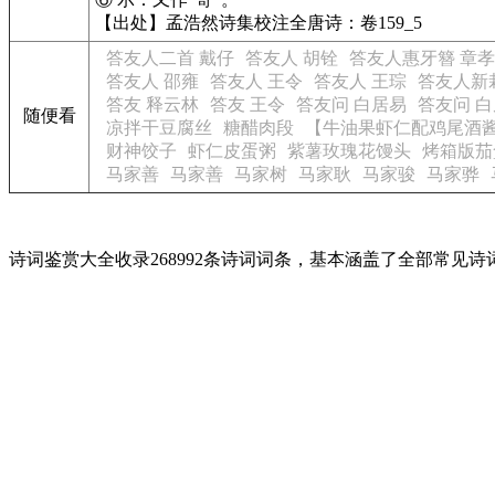
【出处】孟浩然诗集校注全唐诗：卷159_5
答友人二首 戴仔
答友人 胡铨
答友人惠牙簪 章
答友人 邵雍
答友人 王令
答友人 王琮
答友人新
答友 释云林
答友 王令
答友问 白居易
答友问 
随便看
凉拌干豆腐丝
糖醋肉段
【牛油果虾仁配鸡尾酒
财神饺子
虾仁皮蛋粥
紫薯玫瑰花馒头
烤箱版茄
马家善
马家善
马家树
马家耿
马家骏
马家骅
诗词鉴赏大全收录268992条诗词词条，基本涵盖了全部常见