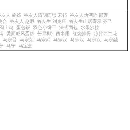
答友人 孟郊
答友人清明雨思 宋祁
答友人劝酒吟 邵雍
姚合
答友人 赵嘏
答友生 刘克庄
答友生山居寄示 齐己
闷土鸡
蛋包饭
双色小饼干
法式面包
水果沙拉
锅
烫面戚风蛋糕
芒果椰汁西米露
红烧排骨
凉拌西兰花
马宗晋
马宗荣
马宗武
马宗汉
马宗汉
马宗汉
马宗融
宁
马宁
马宝芝