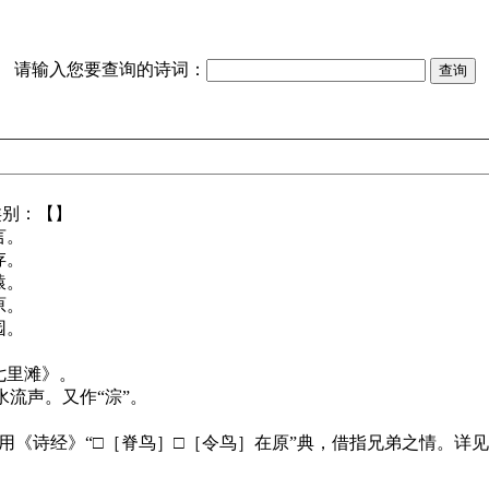
请输入您要查询的诗词：
类别：【】
言。
存。
猿。
原。
园。
七里滩》。
水流声。又作“淙”。
：用《诗经》“□［脊鸟］□［令鸟］在原”典，借指兄弟之情。详