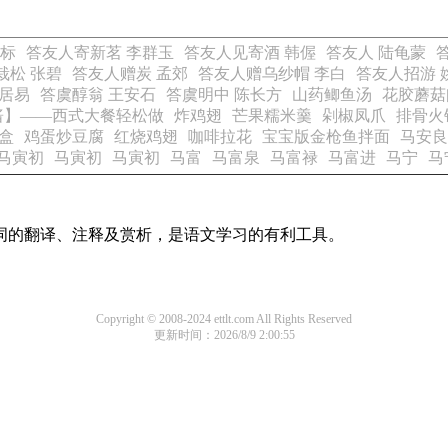
孝标
答友人寄新茗 李群玉
答友人见寄酒 韩偓
答友人 陆龟蒙
栽松 张碧
答友人赠炭 孟郊
答友人赠乌纱帽 李白
答友人招游 
白居易
答虞醇翁 王安石
答虞明中 陈长方
山药鲫鱼汤
花胶蘑菇
酱】——西式大餐轻松做
炸鸡翅
芒果糯米羹
剁椒凤爪
排骨火
盒
鸡蛋炒豆腐
红烧鸡翅
咖啡拉花
宝宝版金枪鱼拌面
马安良
马寅初
马寅初
马寅初
马富
马富泉
马富禄
马富进
马宁
马
诗词的翻译、注释及赏析，是语文学习的有利工具。
Copyright © 2008-2024 ettlt.com All Rights Reserved
更新时间：2026/8/9 2:00:55