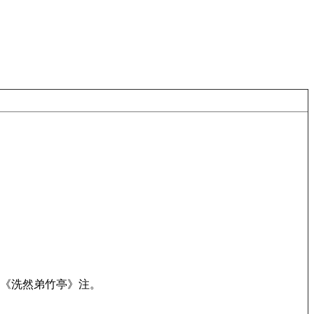
见《洗然弟竹亭》注。