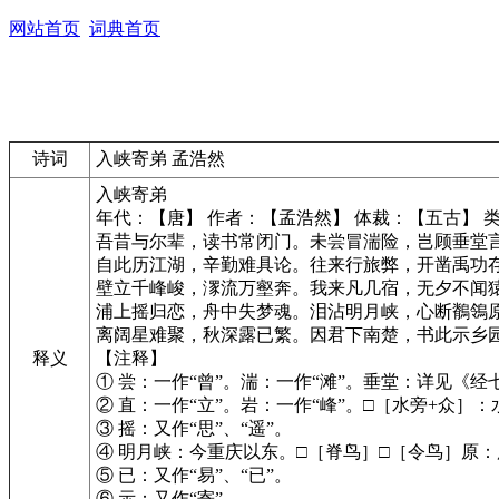
网站首页
词典首页
诗词
入峡寄弟 孟浩然
入峡寄弟
年代：【唐】 作者：【孟浩然】 体裁：【五古】 
吾昔与尔辈，读书常闭门。未尝冒湍险，岂顾垂堂
自此历江湖，辛勤难具论。往来行旅弊，开凿禹功
壁立千峰峻，潈流万壑奔。我来凡几宿，无夕不闻
浦上摇归恋，舟中失梦魂。泪沾明月峡，心断鶺鴒
离阔星难聚，秋深露已繁。因君下南楚，书此示乡
释义
【注释】
① 尝：一作“曾”。湍：一作“滩”。垂堂：详见《经
② 直：一作“立”。岩：一作“峰”。□［水旁+众］：
③ 摇：又作“思”、“遥”。
④ 明月峡：今重庆以东。□［脊鸟］□［令鸟］原
⑤ 已：又作“易”、“已”。
⑥ 示：又作“寄”。