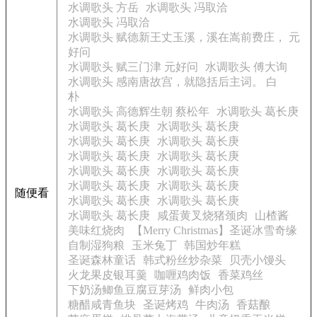
水调歌头 方岳
水调歌头 冯取洽
水调歌头 冯取洽
水调歌头 赋德新王丈玉溪，溪在嵩前费庄， 元
好问
水调歌头 赋三门津 元好问
水调歌头 傅大询
水调歌头 感南唐故宫，就隐括后主词。 白
朴
水调歌头 高德辉生朝 蔡松年
水调歌头 葛长庚
水调歌头 葛长庚
水调歌头 葛长庚
水调歌头 葛长庚
水调歌头 葛长庚
水调歌头 葛长庚
水调歌头 葛长庚
水调歌头 葛长庚
水调歌头 葛长庚
水调歌头 葛长庚
水调歌头 葛长庚
随便看
水调歌头 葛长庚
水调歌头 葛长庚
水调歌头 葛长庚
咸蛋黄叉烧猪颈肉
山楂酱
美味红烧肉
【Merry Christmas】圣诞冰雪奇缘
自制湿狗粮
玉米兔丁
韩国炒年糕
圣诞森林童话
韩式粉丝炒杂菜
贝壳小馒头
火龙果皮银耳羹
咖喱鸡肉饭
香菜鸡丝
下奶汤鲫鱼豆腐豆芽汤
鲜肉小包
糖醋咸青鱼块
圣诞烤鸡
牛肉汤
香菇酿