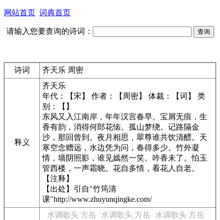
网站首页
词典首页
请输入您要查询的诗词：
诗词
齐天乐 周密
齐天乐
年代：【宋】 作者：【周密】 体裁：【词】 类
别：【】
东风又入江南岸，年年汉宫春早。宝屑无痕，生
香有韵，消得何郎花恼。孤山梦绕。记路隔金
沙，那回曾到。夜月相思，翠尊谁共饮清醥。天
释义
寒空念赠远，水边凭为问，春得多少。竹外凝
情，墙阴照影，谁见嫣然一笑。吟香未了。怕玉
管西楼，一声霜晓。花自多情，看花人自老。
【注释】
【出处】引自"竹筠清
课"http://www.zhuyunqingke.com/
水调歌头 方岳
水调歌头 方岳
水调歌头 方岳