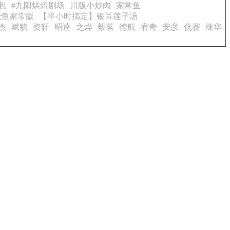
包
#九阳烘焙剧场
川版小炒肉
家常鱼
烧鱼家常版
【半小时搞定】银耳莲子汤
杰
斌毓
资轩
昭逵
之烨
毅茗
德航
宥奇
安彦
伉赛
珠华