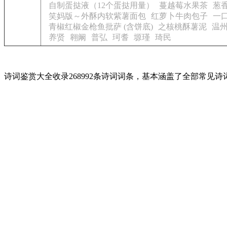
自制蛋挞液（12个蛋挞用量）
蔓越莓水果茶
葱
笑妈版～外酥内软紫薯面包
红萝卜牛肉包子
一
青椒红椒金枪鱼批萨 (含饼底)
之核桃酥薯泥
温
养贤
翱阚
普弘
珂耆
塬瑾
琦民
诗词鉴赏大全收录268992条诗词词条，基本涵盖了全部常见