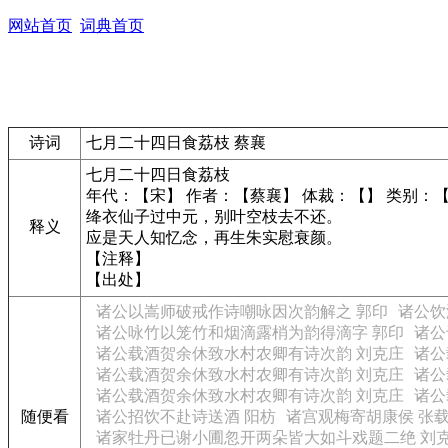
网站首页
词典首页
诗词
七月二十四日食荔枝 蔡襄
七月二十四日食荔枝
年代：【宋】 作者：【蔡襄】 体裁：【】 类别：
绛衣仙子过中元，别叶空枝去不还。
释义
应是天人知忆念，再生朱实慰衰颜。
【注释】
【出处】
诸公以嵩师破戒作诗嘲咏因次韵解之 郭印
诸公饮
诸公咏竹以笼竹和烟滴露梢为韵得滴字 郭印
诸公
诸公载酒贺余休致水村农卿有诗次韵 刘克庄
诸公
诸公载酒贺余休致水村农卿有诗次韵 刘克庄
诸公
诸公载酒贺余休致水村农卿有诗次韵 刘克庄
诸公
随便看
诸公招饮不赴诗送酒 阳枋
诸宫观梅寄胡康侯 张
诸家牡丹已谢小圃忽开两朵皆大如斗戏题二绝 刘