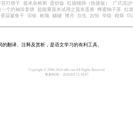
香苏打饼干
菰米杂粮粥
蛋炒饭
红烧猪蹄（快捷版）
广式流沙
口一个的袖珍姜饼
超能量菰米试用之菰米蛋卷
蜂蜜柚子茶
红
州香蒜鲨鱼干
宗钦
彬顼
赐键
博月
尔生
吉恒
华煊
程烁
印
诗词的翻译、注释及赏析，是语文学习的有利工具。
Copyright © 2008-2024 ettlt.com All Rights Reserved
更新时间：2026/8/8 12:18:07