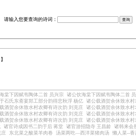
请输入您要查询的诗词：
【】
海棠下因赋韦陶体二首 员兴宗
诸公饮海棠下因赋韦陶体二首 
于石氏东斋宴郑工部分韵得悲秋浮 杨亿
诸公载酒贺余休致水村
载酒贺余休致水村农卿有诗次韵 刘克庄
诸公载酒贺余休致水村
载酒贺余休致水村农卿有诗次韵 刘克庄
诸公载酒贺余休致水村
载酒贺余休致水村农卿有诗次韵 刘克庄
诸公载酒贺余休致水村
载
诸官诗成因书二韵于后 蒋堂
诸官游招隐寺 王昌龄
诸韩来会
克庄
东北菜之酸菜羊肉卷
汤菜两吃—西洋菜猪肉汤
懒人菜--