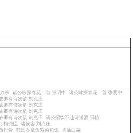
员兴宗
诸公咏探春花二首 张明中
诸公咏探春花二首 张明中
农卿有诗次韵 刘克庄
农卿有诗次韵 刘克庄
农卿有诗次韵 刘克庄
农卿有诗次韵 刘克庄
诸公招饮不赴诗送酒 阳枋
别 梅尧臣
诸侯客 刘克庄
香蒸排骨
韩国吞拿鱼紫菜包饭
响油白菜