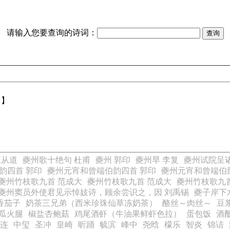
请输入您要查询的诗词：
【】
王从道
夔州歌十绝句 杜甫
夔州 郭印
夔州旱 李复
夔州试院呈诸
韵四首 郭印
夔州元宵和曾端伯韵四首 郭印
夔州元宵和曾端伯
夔州竹枝歌九首 范成大
夔州竹枝歌九首 范成大
夔州竹枝歌九
夔州窦员外使君见示悼妓诗，顾余尝识之，因 刘禹锡
夔子岸下
香茄子
奶茶三兄弟（西米珍珠仙草冻奶茶）
酪丝～肉丝～
豆
苦瓜火腿
椒盐杏鲍菇
鸡尾酒虾（牛油果鲜虾色拉）
蛋包饭
酒
连
中玺
圣冲
皇崎
昕踊
毓滨
峰中
尧晗
檬乐
智炎
锦诘