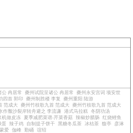
公 冉居常
夔州试院呈诸公 冉居常
夔州永安宫词 项安世
韵四首 郭印
夔州制胜楼 李复
夔州重阳 陆游
首 范成大
夔州竹枝歌九首 范成大
夔州竹枝歌九首 范成大
水作颓沙裂岸转舟避之 李流谦
港式马拉糕
冬阴功汤
浆机做皮冻
夏季减肥菜谱-芹菜香菇
辣椒炒腊肠
红烧鲤鱼
酿蛋
辣子鸡
自制提子饼干
黑糖冬瓜茶
冰桔茶
馥亭
彦淋
蒙爱
伽峰
勤硧
谊绍