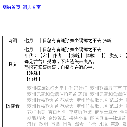
网站首页
词典首页
诗词
七月二十日忽有青蝇翔舞坐隅挥之不去 张嵲
七月二十日忽有青蝇翔舞坐隅挥之不去
年代：【宋】 作者：【张嵲】 体裁：【】 类别：
每见营营止樊棘，不应遗矢未央宫。
释义
恐报苻坚事端事，自疑今在洒心中。
【注释】
【出处】
夔州抚属陈行之座上作 冯时行
夔州歌简晁子西 
夔州元宵和曾端伯韵四首 郭印
夔州元宵和曾端伯
夔州竹枝歌九首 范成大
夔州竹枝歌九首 范成大
随便看
夔州竹枝歌九首 范成大
夔州竹枝歌九首 范成大
花样泡芙
爽口炸鱼
至尊咖喱饭
麻辣土豆丝
鱼
糖醋鸡块
金沙苦瓜
樱桃小品
酌粥良品---辣煸
淇泽
歆明
弓矗
肖潼
然希
子徐
凡胧
苗淼
敖