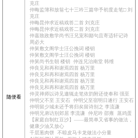
克庄
仲晦监簿和放翁七十三吟三篇华予初度走笔□ 刘
克庄
仲晦昆仲求近稿戏答二首 刘克庄
仲晦昆仲求近稿戏答二首 刘克庄
仲嘉致政敷学尚书汪兄宠和鄙句且寄适轩记诗
周必大
仲舅敷文阁学士汪公挽词 楼钥
仲舅敷文阁学士汪公挽词 楼钥
仲舅尚书生朝 楼钥
仲连兄治南堂 韩维
仲良见和再和谢焉四首 杨万里
仲良见和再和谢焉四首 杨万里
仲良见和再和谢焉四首 杨万里
仲良见和再和谢焉四首 杨万里
仲灵禅师以诗见邀辄走笔依韵附还使奉和 强至
随便看
仲明父不至 王安石
仲明父至宿明日遂行 王安石
仲明留少城未还予将归矣留诗别之 李流谦
仲明兄弟访别郊居 李流谦
仲尼吟 邵雍
蒸鸡蛋
【家庭自制红豆沙】——最简单又省事的做法，
健康少油又放心
千层葱肉饼
不晾皮马卡龙做法小分量