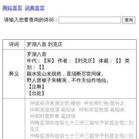
网站首页
词典首页
请输入您要查询的诗词：
诗词
罗湖八首 刘克庄
罗湖八首
年代：【宋】 作者：【刘克庄】 体裁：【】 类
别：【】
释义
颍水箕山未脱然，直须断尽世间缘。
野人曾被子朱轓涴，不作天仙作地仙。
【注释】
【出处】
仲观有诗来谢次韵 楼钥
仲光寄纻袍 晁补之
仲和亲迎慈溪 葛绍体
仲和亲迎慈溪 葛绍体
仲和时斋即事 葛绍体
仲晦监簿和放翁七十三吟三篇华予初度走笔□ 刘
克庄
仲晦监簿和放翁七十三吟三篇华予初度走笔□ 刘