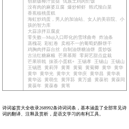
创新版椰汁蛋挞
佤族土鸡肉烂饭
没有肉的麻婆豆腐
爆炒鲜虾
韩式辣白菜
香蕉核桃蛋糕
海虹炒鸡蛋，男人的加油站、女人的美容院、小
孩的智力库
大蒜凉拌豆腐皮
零失败—Muji入口即化的雪球曲奇
炸油条
蒸槐花
彩虹卷
卖相不一的葡萄奶酥饼干
鸡胸肉拌蒜台丝
自制油饼糖油饼
蛋炒饭
古法红糖麻糍
芒果慕斯
零厨艺甜点盆栽
芒果班戟
抹茶小蛋糕+
王锡孝
王锡山
王锡山
王锡恩
黄莉萍
黄菁
黄菊
黄菊卿
黄华
黄华
黄华
黄华光
黄华大
黄华庆
黄华昌
黄华表
黄华远
黄萌生
黄萍荪
黄万盛
黄葆初
黄葆同
黄葆年
黄葆春
黄苇
诗词鉴赏大全收录268992条诗词词条，基本涵盖了全部常见诗
词的翻译、注释及赏析，是语文学习的有利工具。