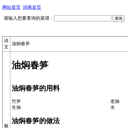
网站首页
词典首页
请输入您要查询的菜谱：
诗
油焖春笋
文
油焖春笋
油焖春笋的用料
竹笋
老抽
生抽
水
油焖春笋的做法
释