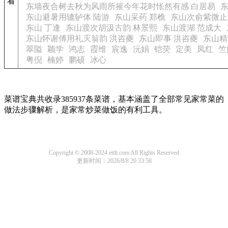
看
东墙夜合树去秋为风雨所摧今年花时怅然有感 白居易
东
东山避暑用辘轳体 陆游
东山采药 郑樵
东山次俞紫微止
东山 丁逢
东山渡次胡汲古韵 林景熙
东山渡湖 范成大
东山怀谢傅用礼灭翁韵 洪咨夔
东山即事 洪咨夔
东山精
翠隘
颖学
鸿志
霞维
宸逸
沅娟
铠荧
定美
凤红
竺
粤倪
楠婷
鹏硕
冰心
菜谱宝典共收录385937条菜谱，基本涵盖了全部常见家常菜的
做法步骤解析，是家常炒菜做饭的有利工具。
Copyright © 2008-2024 ettlt.com All Rights Reserved
更新时间：2026/8/8 20:33:58