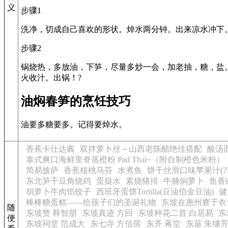
义
步骤1
洗净，切成自己喜欢的形状。焯水两分钟。出来凉水冲下
步骤2
锅烧热，多放油，下笋，尽量多炒一会，加老抽，糖，盐
火收汁。出锅！?
油焖春笋的烹饪技巧
油要多糖要多。记得要焯水。
香蕉卡仕达酱
双拌萝卜丝～山西老陈醋绝佳搭配
酸汤
泰式爽口海鲜里脊蒸橙粉 Pad Thai~（附自制橙色米粉）
简易披萨
香蕉核桃马芬
水煮鱼
饼干丝滑口味苹果汁(???
东北笋干豆角烧鸡
蛋挞水
素烧猪排
牛腩焖萝卜
鱼香
胡萝卜牛肉馅饺子
西班牙蛋饼Tortilla(豆油伯金豆油)
健
棒棒糖蛋糕——给孩子们的圣诞礼物
东坡在惠州窘于衣
随
东坡赞 释智朋
东坡真迹 方回
东坡种花二首 白居易
东
便
东坡祠堂 范成大
东七寺 方信孺
东齐 蒋堂
东菑 朱继