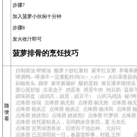
步骤7
加入菠萝小伙焖十分钟
步骤8
发火收汁即可
菠萝排骨的烹饪技巧
自制猪油 榨猪油
酸萝卜炒红薯粉
家常红豆粥
草莓果
啤酒鸭—啤酒不一定要配炸鸡O(∩_∩)O~~
大白菜香菇
剁椒鱼头
藕饼
家常酱爆虾
酸奶蛋糕
黄豆通草猪蹄汤
爱心蛋炒饭
韭菜盒子
鸡蛋卷
滑蛋牛肉
炖豆奶
菠菜
卤味拼盘（卤鸡爪，卤蛋，卤豆干）
山药乌鸡汤
秘?
点绛唇 徐瑞
点绛唇 杨无咎
点绛唇 杨无咎
点绛唇 杨
随
点绛唇 杨炎正
点绛唇 杨炎正
点绛唇 杨泽民
点绛唇 
便
点绛唇 姚述尧2
点绛唇 姚述尧2
点绛唇 叶梦得
点绛唇
看
点绛唇 依托梁桓真人，见呜鹤余音卷四，案 无名氏
点绛唇 宜男绿澹香浓，旧曾百子池边种。 元好问
点绛唇 已丑清明前一日，春露堂即事，时既 王恽