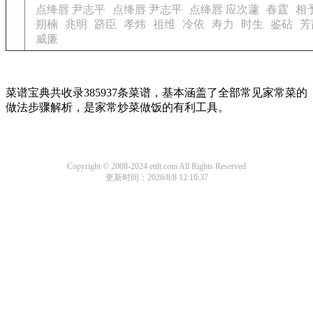
点绛唇 尹志平
点绛唇 尹志平
点绛唇 应次蘧
春霆
相
朔楠
兆明
跻臣
孝炜
祖维
冷依
寿力
时生
鉴砧
芳
威廉
菜谱宝典共收录385937条菜谱，基本涵盖了全部常见家常菜的
做法步骤解析，是家常炒菜做饭的有利工具。
Copyright © 2008-2024 ettlt.com All Rights Reserved
更新时间：2026/8/8 12:10:37