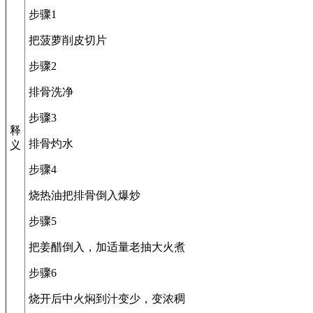
步骤1
把菠萝削皮切片
步骤2
排骨洗净
步骤3
释
排骨灼水
义
步骤4
烧热油把排骨倒入爆炒
步骤5
把姜醋倒入，加适量老抽大火煮
步骤6
烧开后中火焖到汁变少，变浓稠