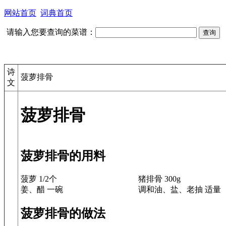
网站首页
词典首页
请输入您要查询的菜谱：
诗
菠萝排骨
文
菠萝排骨
菠萝排骨的用料
菠萝 1/2个
猪排骨 300g
姜、醋 一碗
调和油、盐、老抽 适量
菠萝排骨的做法