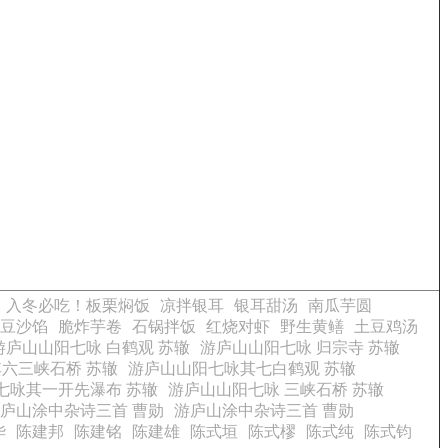
入冬必吃！板栗焖饭
凉拌银耳
银耳甜汤
南瓜芋圆
豆沙馅
脆炸芋卷
石锅拌饭
红烧对虾
野生黄鳝
土豆鸡汤
游庐山山阳七咏 白鹤观 苏辙
游庐山山阳七咏 归宗寺 苏辙
六三峡石桥 苏辙
游庐山山阳七咏其七白鹤观 苏辙
七咏其一开先瀑布 苏辙
游庐山山阳七咏 三峡石桥 苏辙
庐山涂中杂诗三首 曹勋
游庐山涂中杂诗三首 曹勋
华
陈建邦
陈建铭
陈建雄
陈式垣
陈式樛
陈式纯
陈式钧