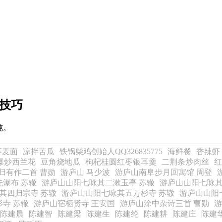
技巧
炖。
荞麦面
凉拌苦瓜
铁锅柴鸡创始人QQ326835775
海鲜餐
香辣虾
爆炒西兰花
豆角烧地瓜
枸杞桂圆红枣银耳羹
二荆条炒肉丝
红
归有作二首 曹勋
游庐山 马少波
游庐山南阜步月回寓馆 周登
先瀑布 苏辙
游庐山山阳七咏其二漱玉亭 苏辙
游庐山山阳七咏其
其四归宗寺 苏辙
游庐山山阳七咏其五万杉寺 苏辙
游庐山山阳
杉寺 苏辙
游庐山宿栖贤寺 王安国
游庐山涂中杂诗三首 曹勋
游
陈建晨
陈建智
陈建梁
陈建生
陈建纶
陈建耕
陈建庄
陈建