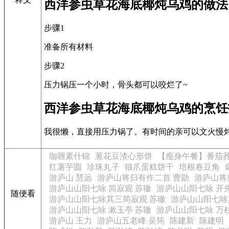
西洋参虫草花海底椰炖乌鸡的做法
步骤1
准备所有材料
步骤2
压力锅压一个小时，骨头都可以咬烂了~
西洋参虫草花海底椰炖乌鸡的烹饪
我很懒，直接用压力锅了。有时间的亲可以文火慢
咖喱素什锦
葱花豆渣心形饼
【瘦身午餐】番茄
红薯芋圆
珍珠丸子
猫爪蛋糕饼干
培根卷豆角
游庐山 慧远
游庐山将归有作二首 曹勋
游庐山将
游庐山山阳七咏 简寂观 苏辙
游庐山山阳七咏 开
随便看
游庐山山阳七咏其三简寂观 苏辙
游庐山山阳七咏
游庐山山阳七咏 漱玉亭 苏辙
游庐山山阳七咏 万
游庐山 王力
游庐山五老峰 吴筠
陈建新
陈建明