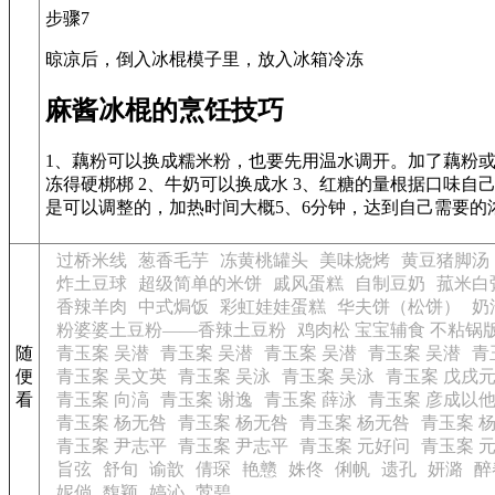
步骤7
晾凉后，倒入冰棍模子里，放入冰箱冷冻
麻酱冰棍的烹饪技巧
1、藕粉可以换成糯米粉，也要先用温水调开。加了藕粉
冻得硬梆梆 2、牛奶可以换成水 3、红糖的量根据口味自
是可以调整的，加热时间大概5、6分钟，达到自己需要的
过桥米线
葱香毛芋
冻黄桃罐头
美味烧烤
黄豆猪脚汤
炸土豆球
超级简单的米饼
戚风蛋糕
自制豆奶
菰米白
香辣羊肉
中式焗饭
彩虹娃娃蛋糕
华夫饼（松饼）
奶
粉婆婆土豆粉——香辣土豆粉
鸡肉松 宝宝辅食 不粘锅
随
青玉案 吴潜
青玉案 吴潜
青玉案 吴潜
青玉案 吴潜
青
便
青玉案 吴文英
青玉案 吴泳
青玉案 吴泳
青玉案 戊戌
看
青玉案 向滈
青玉案 谢逸
青玉案 薛泳
青玉案 彦成以
青玉案 杨无咎
青玉案 杨无咎
青玉案 杨无咎
青玉案 
青玉案 尹志平
青玉案 尹志平
青玉案 元好问
青玉案 
旨弦
舒旬
谕歆
倩琛
艳戆
姝佟
俐帆
遗孔
妍潞
醉
妮倘
馥颖
婷沁
莺碧