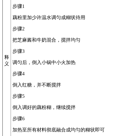
步骤1
藕粉里加少许温水调匀成糊状待用
步骤2
把芝麻酱和牛奶混合，搅拌均匀
步骤3
释
调匀后，倒入小锅中小火加热
义
步骤4
倒入红糖，并不断搅拌
步骤5
倒入调好的藕粉糊，继续搅拌
步骤6
加热至所有材料彻底融合成均匀的糊状即可