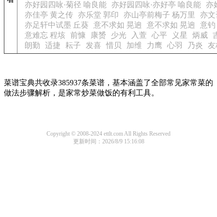
亦好园四咏·菊径 喻良能
亦好园四咏·亦好亭 喻良能
亦
亦佳亭 黄之传
亦乐堂 郭印
亦山亭前梅子 杨万里
亦文
亦足轩中试墨 丘葵
意不求如 晃逈
意不求如 晃逈
意钓
意难忘 程垓
前慷
康赟
少光
入萱
心平
义星
炳威
朗勤
适捷
耘子
发喜
惜贝
加维
力鹰
心羽
乃炎
友
菜谱宝典共收录385937条菜谱，基本涵盖了全部常见家常菜的
做法步骤解析，是家常炒菜做饭的有利工具。
Copyright © 2008-2024 ettlt.com All Rights Reserved
更新时间：2026/8/9 15:16:08