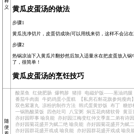
释
义
黄瓜皮蛋汤的做法
步骤1
黄瓜洗净切片，皮蛋切成块(可以用线来切，这样不会沾在
步骤2
热锅凉油下入黄瓜片翻炒然后加入适量水在把皮蛋放入锅
了，很简单！
黄瓜皮蛋汤的烹饪技巧
酸菜鱼
红烧肥肠
爆鸭胗
猪排
电磁炉版——葱油鸡腿
番茄牛肉面
牛奶鸡蛋小蛋糕
【私房石斛花旗参炖瘦肉
双色紫薯丸
凉粉的制作方法
韩式蛋黄炒饭
布丁
糖炒
一锅熟酸菜饭
四色吐司
八宝粥
焖五花肉猪软骨
黄豆
亦好园即事 喻良能
亦好园江梅变红仲文季直二弟有诗因
随
亦好园菊花盛开为赋二绝 喻良能
亦好园菊花盛开为赋二
便
亦好园群花盛开戏成 喻良能
亦好园群花盛开戏成 喻良
看