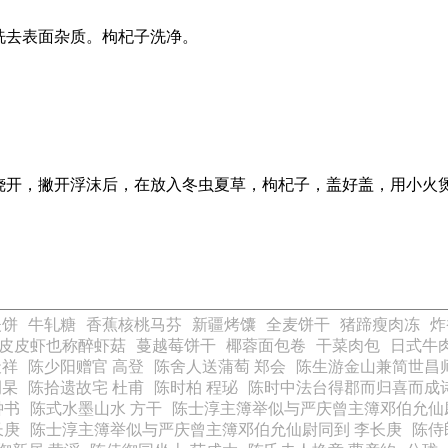
洗去表面杂质。枸杞子洗净。
。
烧开，撇开浮沫后，在放入冬虫夏草，枸杞子，盖好盖，用小火
夫饼
牛轧糖
香蕉核桃马芬
新疆烤馕
全麦饼干
猪蹄瘦肉冻
炸
皮皮虾也称醉虾菇
蔓越莓饼干
椰蓉面包卷
干菜肉包
日式牛
天祥
陈少阳赠官 高登
陈舍人送蒲萄 郑会
陈生游金山兼简世昌师
嗣杲
陈拾遗故宅 杜甫
陈时柏 程珌
陈时中法台得郡而归喜而成诗
钟书
陈式水墨山水 方干
陈士淳主簿举似与严庆曾主簿邓伯允仙
长庚
陈士淳主簿举似与严庆曾主簿邓伯允仙尉同到 李长庚
陈侍