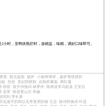
煲2小时，至鸭块熟烂时，放精盐，味精，调好口味即可。
香蕉
西北莜面
披萨
小食烤薄饼，披萨薄饼饼胚
肉饭
煎饺
贵妃阿胶糕
自制炸酱面
烤红薯
 胡宿
陈升仲挽词 林季仲
陈师道宰乌程县 王安石
 吴芾
陈使君山庄 牟融
尉同到 李长庚
郎见激字韵和以见寄复用韵谢 王迈
陈侍郎挽词 叶适