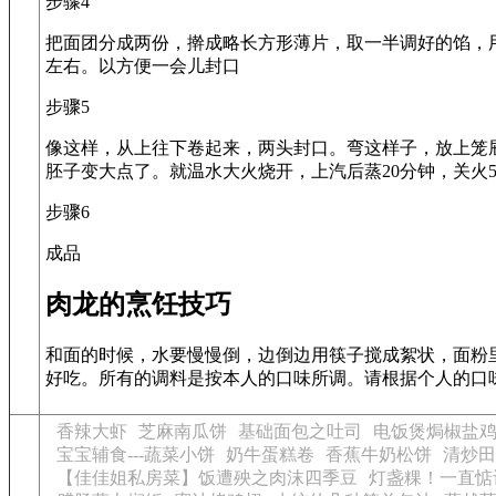
步骤4
把面团分成两份，擀成略长方形薄片，取一半调好的馅，
左右。以方便一会儿封口
步骤5
像这样，从上往下卷起来，两头封口。弯这样子，放上笼屉
胚子变大点了。就温水大火烧开，上汽后蒸20分钟，关火
步骤6
成品
肉龙的烹饪技巧
和面的时候，水要慢慢倒，边倒边用筷子搅成絮状，面粉
好吃。所有的调料是按本人的口味所调。请根据个人的口
香辣大虾
芝麻南瓜饼
基础面包之吐司
电饭煲焗椒盐
宝宝辅食---蔬菜小饼
奶牛蛋糕卷
香蕉牛奶松饼
清炒田
【佳佳姐私房菜】饭遭殃之肉沫四季豆
灯盏粿！一直惦