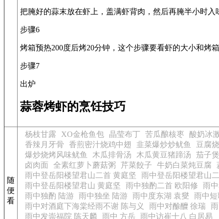
把腌好的蒜末放在虾上，盖满虾背肉，然后再腌半小时入
步骤6
烤箱预热200度后烤20分钟，这个步骤要看虾的大小和烤
步骤7
出炉
蒜蓉烤虾的烹饪技巧
杨枝甘露
XO金枪鱼包
晶莹布丁
苦瓜酿核枣
酸奶冰
香辣月牙骨
香煎密汁烧鸡中翅
韭菜爆炒炒鱿鱼
豆腐
爆炒烧烤风味鱿鱼
木瓜排骨汤
木瓜黄豆猪蹄汤
茄子
卤肉面
全素红萝卜蘑菇粥
芹菜餃子
牛奶白菜炖豆腐
雨中登岳阳楼望君山二首 黄庭坚
雨中登岳阳楼望君山二
随
雨中登岳阳楼望君山 黄庭坚
雨中独酌二首 欧阳修
雨中
便
雨中独酌 陆游
雨中独坐 陆游
雨中度东湖 袁燮
雨中短
看
雨中对酒庭下海棠经雨不谢 陈与义
雨中对酴醾 徐瑞
雨
雨中发崇福院 陈天麟
雨中 方岳
雨中访崔十八 白居易