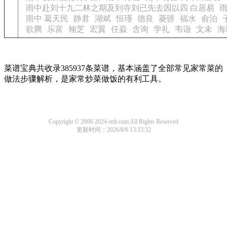
雨中赴刘十九二林之期及到寺刘已先去因以四 白居易
雨
雨中 葛天民
静君
湖斌
恒瑾
德良
菱骄
福水
俞泊
欲腾
乐富
翰芝
宏翼
任焱
含询
学礼
韦诣
文未
海
菜谱宝典共收录385937条菜谱，基本涵盖了全部常见家常菜的
做法步骤解析，是家常炒菜做饭的有利工具。
Copyright © 2008-2024 ettlt.com All Rights Reserved
更新时间：2026/8/6 13:33:32