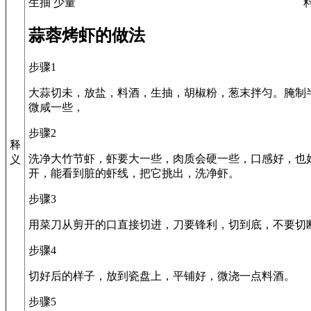
生抽 少量
蒜蓉烤虾的做法
步骤1
大蒜切未，放盐，料酒，生抽，胡椒粉，葱末拌匀。腌制
微咸一些，
步骤2
释
洗净大竹节虾，虾要大一些，肉质会硬一些，口感好，也
义
开，能看到脏的虾线，把它挑出，洗净虾。
步骤3
用菜刀从剪开的口直接切进，刀要锋利，切到底，不要切
步骤4
切好后的样子，放到瓷盘上，平铺好，微浇一点料酒。
步骤5