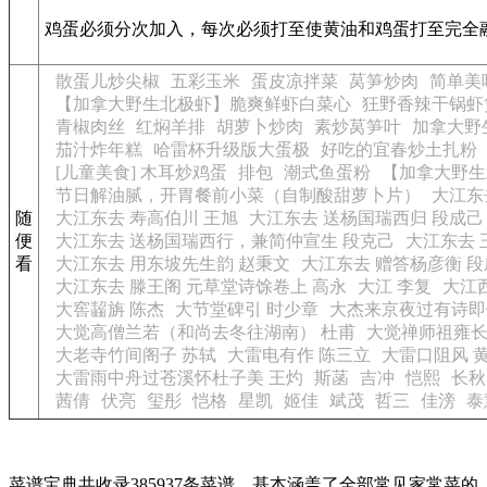
鸡蛋必须分次加入，每次必须打至使黄油和鸡蛋打至完全
散蛋儿炒尖椒
五彩玉米
蛋皮凉拌菜
莴笋炒肉
简单美
【加拿大野生北极虾】脆爽鲜虾白菜心
狂野香辣干锅虾
青椒肉丝
红焖羊排
胡萝卜炒肉
素炒莴笋叶
加拿大野
茄汁炸年糕
哈雷杯升级版大蛋极
好吃的宜春炒土扎粉
[儿童美食] 木耳炒鸡蛋
排包
潮式鱼蛋粉
【加拿大野生
节日解油腻，开胃餐前小菜（自制酸甜萝卜片）
大江东
随
大江东去 寿高伯川 王旭
大江东去 送杨国瑞西归 段成己
便
大江东去 送杨国瑞西行，兼简仲宣生 段克己
大江东去 
看
大江东去 用东坡先生韵 赵秉文
大江东去 赠答杨彦衡 
大江东去 滕王阁 元草堂诗馀卷上 高永
大江 李复
大江
大窖齧旃 陈杰
大节堂碑引 时少章
大杰来京夜过有诗即
大觉高僧兰若（和尚去冬往湖南） 杜甫
大觉禅师祖雍长
大老寺竹间阁子 苏轼
大雷电有作 陈三立
大雷口阻风 
大雷雨中舟过苍溪怀杜子美 王灼
斯菡
吉冲
恺熙
长秋
茜倩
伏亮
玺彤
恺格
星凯
姬佳
斌茂
哲三
佳滂
泰
菜谱宝典共收录385937条菜谱，基本涵盖了全部常见家常菜的