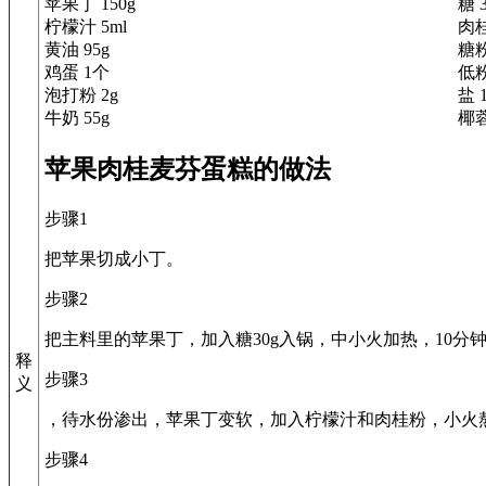
苹果丁 150g
糖 
柠檬汁 5ml
肉桂
黄油 95g
糖粉
鸡蛋 1个
低粉
泡打粉 2g
盐 
牛奶 55g
椰蓉
苹果肉桂麦芬蛋糕的做法
步骤1
把苹果切成小丁。
步骤2
把主料里的苹果丁，加入糖30g入锅，中小火加热，10分
释
步骤3
义
，待水份渗出，苹果丁变软，加入柠檬汁和肉桂粉，小火
步骤4