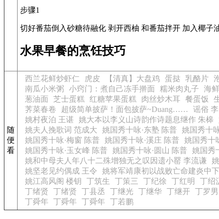
步骤1
切好番茄倒入砂糖待融化 剥开西柚 和番茄拌开 加入椰子
水果早餐的烹饪技巧
西兰花鲜炒虾仁
虎皮
【清真】大盘鸡
蛋挞
乳酪片
南瓜小米粥
小窍门：煮自己冻手擀面
糯米肉丸子
海
葱油面
芝士蛋糕
红糖苹果蛋糕
肉丝炒木耳
餐蛋饭
荠菜春卷
超级简单披萨！面包披萨~Duang……
谣俗 
姚村夜泊 王谌
姚大本以李义山诗韵作诗题息继作 朱槔
随
姚夫人挽歌词 范成大
姚国秀十咏·东塾 陈普
姚国秀十咏
便
姚国秀十咏·梅窗 陈普
姚国秀十咏·溪庄 陈普
姚国秀十咏
看
姚国秀十咏·玉女峰 陈普
姚国秀十咏·圆山 陈普
姚国秀
姚和中母夫人年八十二殊增独无之叹因遗小罂 李流谦
姚
姚坚老见约偶成 王令
姚将军靖康初以战败亡命建炎中下
姚江高风阁 楼钥
丁筑生
丁策三
丁纪徐
丁红明
丁绍
丁绪贤
丁绪贤
丁县丞
丁继光
丁继华
丁继开
丁罗男
丁舜年
丁舜年
丁舜年
丁若鹏