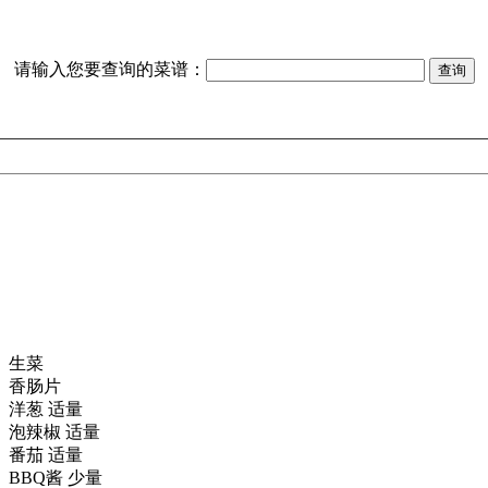
请输入您要查询的菜谱：
生菜
香肠片
洋葱 适量
泡辣椒 适量
番茄 适量
BBQ酱 少量