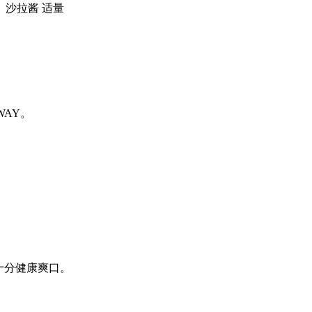
沙拉酱 适量
WAY。
十分健康爽口。