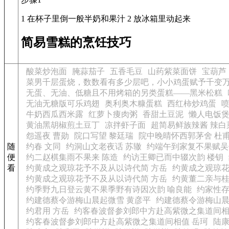
1 在杯子里倒一般半奶和果汁 2 放冰箱里动起来
简易雪糕的烹饪技巧
酸菜炒泡面
腌蒜茄子
五香毛豆
山药紫菜面饼
宝葫芦
菜男千层蛋烧，数数看有多少层吧，小小鸡蛋赋予千变
无蛋、无油、低糖且不用烤箱的另类蛋糕——黑米松糕
无油无糖版可乐鸡翅
奥利奥木糠蛋糕
西红柿炒鸡蛋
牛奶西瓜西米露
红萝卜痩肉粥
香甜土豆泥
懒人电饭
黄油黑胡椒煎土豆丁
凉拌虾子面
超简易鲜族辣酱 辣白
怨遥夜 曹勋
院口写望 黎廷瑞
院中晚晴怀西郭茅舍 杜
随
约春 文同
约洞山文老夜话 苏辙
约端午到家复不果赋吴
便
约二赵棋集雨不果来 陈造
约访王卿已而中辍次韵 楼钥
看
约黄成之观琼花予不及从以诗代简 方岳
约黄成之观琼花
约黄成之观琼花予不及从以诗代简 方岳
约黄董二亲与桂
约季野九日登云黄不果季野有诗因次韵 喻良能
约家性存
约建德蔡令游梅山晨起微雪 黄彦平
约建德蔡令游梅山晨
约君用 方岳
约客春波督参刘郎中方赴高紫微之集道间相
约客春波督参刘郎中方赴高紫微之集道间相值 岳珂
陆