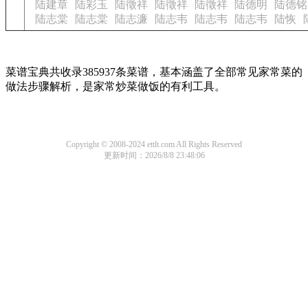
陆建章
陆彩玉
陆徵祥
陆徵祥
陆徵祥
陆德明
陆德铭
陆志棠
陆志棠
陆志濂
陆志韦
陆志韦
陆志韦
陆恢
菜谱宝典共收录385937条菜谱，基本涵盖了全部常见家常菜的
做法步骤解析，是家常炒菜做饭的有利工具。
Copyright © 2008-2024 ettlt.com All Rights Reserved
更新时间：2026/8/8 23:48:06