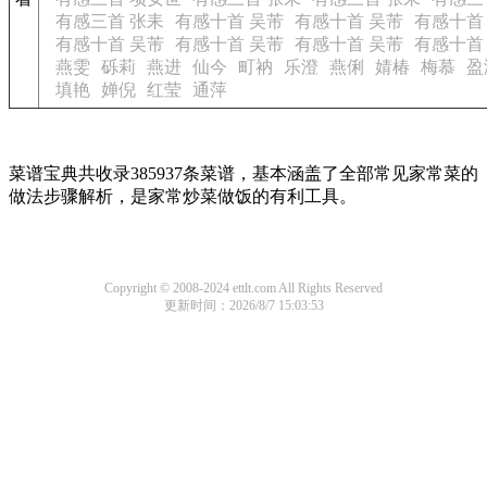
有感三首 张耒
有感十首 吴芾
有感十首 吴芾
有感十首
有感十首 吴芾
有感十首 吴芾
有感十首 吴芾
有感十首
燕雯
砾莉
燕进
仙今
町衲
乐澄
燕俐
婧椿
梅慕
盈
填艳
婵倪
红莹
通萍
菜谱宝典共收录385937条菜谱，基本涵盖了全部常见家常菜的
做法步骤解析，是家常炒菜做饭的有利工具。
Copyright © 2008-2024 ettlt.com All Rights Reserved
更新时间：2026/8/7 15:03:53