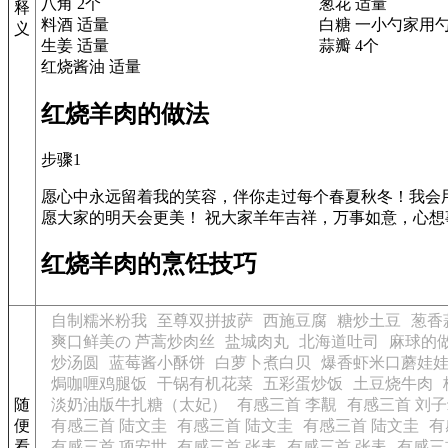
八角 2个
葱花 适量
释
料酒 适量
白糖 一小勺家用
义
生姜 适量
蒜瓣 4个
红烧酱油 适量
红烧羊肉的做法
步骤1
愿心中永远留着我的笑容，伴你走过每个春夏秋冬！我会
愿大家的明天会更美！ 祝大家羊年吉祥，万事如意，心想
红烧羊肉的烹饪技巧
自制糯米粉我
至尊双拼披萨
西施豆腐
糖炒土豆
葱香
爽口鲜美の 芦蒿炒肉丝
盐城肉丸
北海道吐司
麻球的
炒汤圆
蓝莓酱小酥饼
白萝卜煮白贝
爆香虾米口蘑娃
焗咖喱鸡腿饭
干锅有机花菜
五彩蛋炒饭
土豆烧牛肉
随
淡奶油版牛扎糖（太妃）
有感三首 李覯
有感三首 刘
便
有感三首 陆文圭
有感三首 陆文圭
有感三首 陆文圭
有
看
有感三首 项安世
有感三首 张耒
有感三首 张耒
有感三