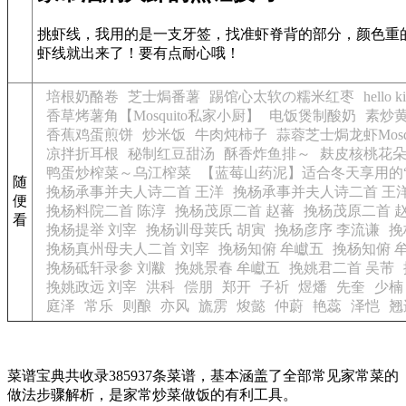
挑虾线，我用的是一支牙签，找准虾脊背的部分，颜色重
虾线就出来了！要有点耐心哦！
培根奶酪卷
芝士焗番薯
踢馆心太软の糯米红枣
hell
香草烤薯角【Mosquito私家小厨】
电饭煲制酸奶
素炒
香蕉鸡蛋煎饼
炒米饭
牛肉炖柿子
蒜蓉芝士焗龙虾Mosq
凉拌折耳根
秘制红豆甜汤
酥香炸鱼排～
麸皮核桃花
鸭蛋炒榨菜～乌江榨菜
【蓝莓山药泥】适合冬天享用的“
随
挽杨承事并夫人诗二首 王洋
挽杨承事并夫人诗二首 王
便
挽杨料院二首 陈淳
挽杨茂原二首 赵蕃
挽杨茂原二首 
看
挽杨提举 刘宰
挽杨训母荚氏 胡寅
挽杨彦序 李流谦
挽
挽杨真州母夫人二首 刘宰
挽杨知俯 牟巘五
挽杨知俯 
挽杨砥轩录参 刘黻
挽姚景春 牟巘五
挽姚君二首 吴芾
挽姚政远 刘宰
洪科
偿朋
郑开
子祈
煜燔
先奎
少楠
庭泽
常乐
则酿
亦风
旒雳
焌懿
仲蔚
艳蕊
泽恺
翘
菜谱宝典共收录385937条菜谱，基本涵盖了全部常见家常菜的
做法步骤解析，是家常炒菜做饭的有利工具。