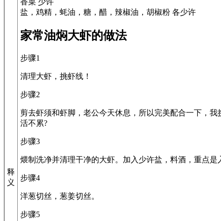
香菜 少许
盐，鸡精，蚝油，糖，醋，辣椒油，胡椒粉 各少许
家常油焖大虾的做法
步骤1
清理大虾，挑虾线！
步骤2
剪去虾须和虾脚，老公今天休息，所以完美配合一下，我
活不累?
步骤3
煨制洗净并清理干净的大虾。加入少许盐，料酒，重点是
释
步骤4
义
洋葱切丝，葱姜切丝。
步骤5