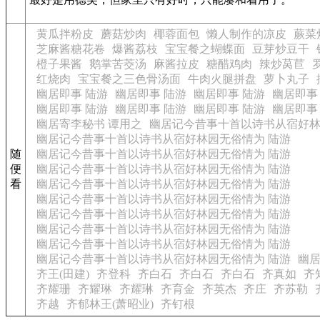
黄瓜拌粉皮
蘑菇炒肉
椰蓉面包
懒人制作的凉皮
蕨菜
芝麻酱糖花卷
爆酱荔枝
宝宝餐之蝴蝶面
豆芽炒豆干
橙子果酱
鹅掌苦茭汤
麻酱拉皮
糖醋鸡肉
辣炒莴苣
红烧肉
宝宝餐之三色骨汤面
牛肉火腿拼盘
萝卜丸子
幽居即事 陆游
幽居即事 陆游
幽居即事 陆游
幽居即事
幽居即事 陆游
幽居即事 陆游
幽居即事 陆游
幽居即事
幽居寄李秘书 谭用之
幽居记今昔事十首以诗书从宿好林
幽居记今昔事十首以诗书从宿好林园无俗情为 陆游
随
幽居记今昔事十首以诗书从宿好林园无俗情为 陆游
便
幽居记今昔事十首以诗书从宿好林园无俗情为 陆游
看
幽居记今昔事十首以诗书从宿好林园无俗情为 陆游
幽居记今昔事十首以诗书从宿好林园无俗情为 陆游
幽居记今昔事十首以诗书从宿好林园无俗情为 陆游
幽居记今昔事十首以诗书从宿好林园无俗情为 陆游
幽居记今昔事十首以诗书从宿好林园无俗情为 陆游
幽居记今昔事十首以诗书从宿好林园无俗情为 陆游
幽居
齐王(田建)
齐登科
齐白石
齐白石
齐白石
齐真如
齐
齐耀珊
齐耀琳
齐耀琳
齐育金
齐英杰
齐庄
齐苏勒
齐越
齐郁林王(萧昭业)
齐钉根