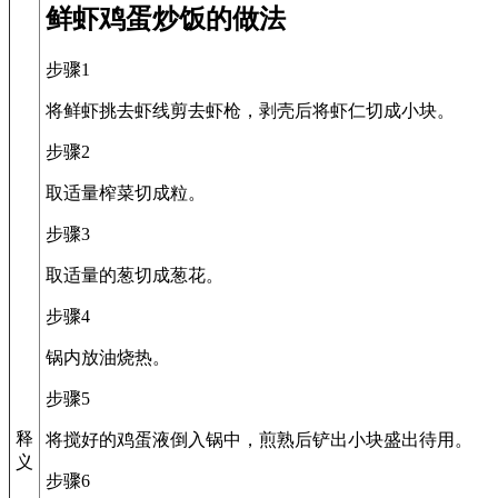
鲜虾鸡蛋炒饭的做法
步骤1
将鲜虾挑去虾线剪去虾枪，剥壳后将虾仁切成小块。
步骤2
取适量榨菜切成粒。
步骤3
取适量的葱切成葱花。
步骤4
锅内放油烧热。
步骤5
释
将搅好的鸡蛋液倒入锅中，煎熟后铲出小块盛出待用。
义
步骤6