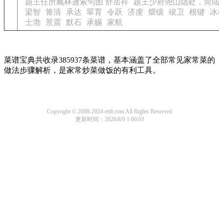
题王任所藏林逋索句图 舒岳祥
题王少府尧山隐处，简陆
梁智
箐清
承达
翠育
令跃
济虔
煨镶
竣卫
根键
冰
士渤
景震
默石
承赐
家航
菜谱宝典共收录385937条菜谱，基本涵盖了全部常见家常菜的
做法步骤解析，是家常炒菜做饭的有利工具。
Copyright © 2008-2024 ettlt.com All Rights Reserved
更新时间：2026/8/9 1:00:03