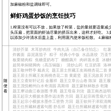
加麻椒粉和盐调味即可。
鲜虾鸡蛋炒饭的烹饪技巧
1.榨菜没有可以不放，如果放了榨菜，盐的量就要适量减少
头压扁，把里面的虾油尽量的挤压出来，这样才好吃。 3
以添加少许清水后盖上盖，利用蒸汽使米饭松散。 4.麻
清炒芥菜
木耳炒肉丝
牛肉丸汤（自己备住怕忘）
红
炸酱面
蒜泥蒸茄子
粽子
经典小牛饭
水晶蒸饺
万圣
板栗猪肉粽
焦糖蛋奶布丁
糖醋藕片
肉碎蒸水蛋
冰糖
超简单焖猪脚肉（高压锅版）
清炒山药
红豆奶茶
洛
题王敬仲野亭 戴表元
题王居士所藏王友画桃杏花二首 
题王居士所藏王友画桃杏花二首 黄庭坚
题王况故居 刘
随
题王立斋矩轩记后 金履祥
题王立章云山卷 陈深
题王履
便
题王茂悦郴州白水奇清园 高斯得
题王蒙秋林散步 乾隆
看
题王摩诘曲江春游图 李廌
题王母庙 刘沧
题王南杰远明
题王起宗大横披水墨作远淡势 方回
题王起宗画雪扇六言
题王起宗小横披水墨作工密势 方回
题王钦州子泽双清阁
题王任所藏林逋索句图 舒岳祥
题王任所藏林逋索句图 