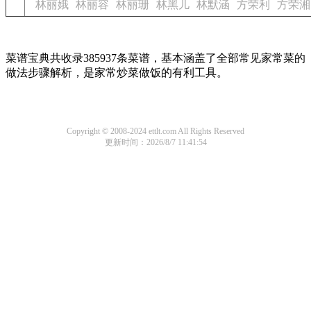
林丽娥
林丽容
林丽珊
林黑儿
林默涵
方荣利
方荣湘
菜谱宝典共收录385937条菜谱，基本涵盖了全部常见家常菜的
做法步骤解析，是家常炒菜做饭的有利工具。
Copyright © 2008-2024 ettlt.com All Rights Reserved
更新时间：2026/8/7 11:41:54