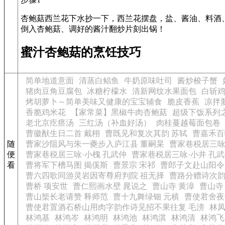
杏鲍菇西兰花下水抄一下，西兰花摆盘，盐、酱油、料酒
倒入杏鲍菇、调好的酱汁翻炒片刻出锅！
蜜汁杏鲍菇的烹饪技巧
简单地道意面
清蒸白鲳鱼
牛奶原味吐司
酱炒梭子蟹
猪肉豆角豆腐包
冰糖柠檬水
清新网纹水果面包
白斩
烤胡萝卜～简单美味又健康的宝宝辅食
脆皮香蕉
凉拌
香脆鸡米花
【家常菜】黑椒牛肉杏鲍菇
超级下饭系列
老北京疙瘩汤
三红汤（补血好汤）
肉桂蔓越莓面包卷
曹徽猷生日二首 戴栩
曹既见和复次其韵 苏轼
曹嘉禾百
随
曹家沙阻风与朱一夔步入庐江县 董嗣杲
曹家巷税居三咏
便
曹家巷税居三咏·小槐 孔武仲
曹家巷税居三咏·小井 孔
看
曹将军下槽马图 揭傒斯
曹景宗 宋祁
曹郎子文赴山阳令
曹六四歌同游灵岩因寄尊府判院 祖无择
曹路分赠诗次韵
曹桥 项安世
曹仁熙画水壁 晁说之
曹山寺 黄漳
曹山寺
曹山榘长老请赞 释师范
曹十九舞绿钿 元稹
曹使君舍夜
曹使君置酒石桥山用肉字韵作诗见招不果往复 毛滂
林
林鸿基
林鸿岑
林鸿明
林鸿池
林鸿淇
林鸿清
林鸿飞