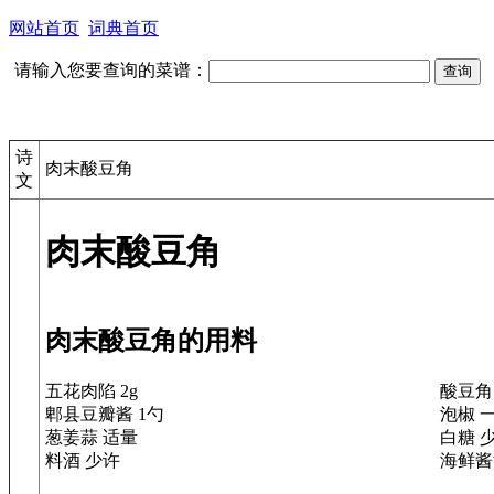
网站首页
词典首页
请输入您要查询的菜谱：
诗
肉末酸豆角
文
肉末酸豆角
肉末酸豆角的用料
五花肉陷 2g
酸豆角
郫县豆瓣酱 1勺
泡椒 
葱姜蒜 适量
白糖 
料酒 少许
海鲜酱