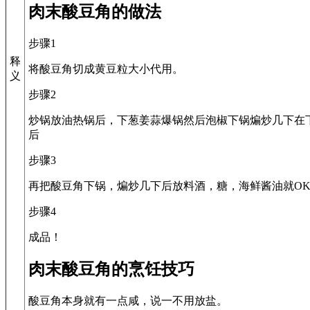
肉末酸豆角的做法
步骤1
释
将酸豆角切成黄豆粒大小代用。
义
步骤2
炒锅放油热锅后，下葱姜蒜爆锅然后泡椒下锅煸炒几下在
后
步骤3
再把酸豆角下锅，煸炒几下后放料酒，糖，海鲜酱油就O
步骤4
成品！
肉末酸豆角的烹饪技巧
酸豆角本身就有一点咸，说一不用放盐。