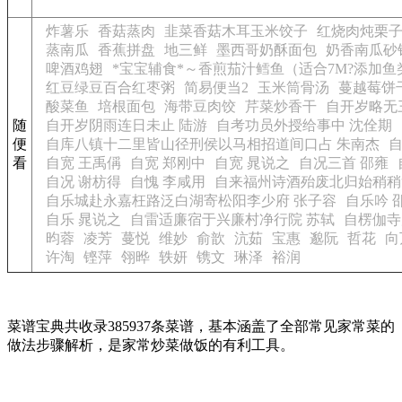
炸薯乐
香菇蒸肉
韭菜香菇木耳玉米饺子
红烧肉炖栗
蒸南瓜
香蕉拼盘
地三鲜
墨西哥奶酥面包
奶香南瓜砂
啤酒鸡翅
*宝宝辅食*～香煎茄汁鳕鱼（适合7M?添加
红豆绿豆百合红枣粥
简易便当2
玉米筒骨汤
蔓越莓饼
酸菜鱼
培根面包
海带豆肉饺
芹菜炒香干
自开岁略无
随
自开岁阴雨连日未止 陆游
自考功员外授给事中 沈佺期
便
自库八镇十二里皆山径刑侯以马相招道间口占 朱南杰
自
看
自宽 王禹偁
自宽 郑刚中
自宽 晁说之
自况三首 邵雍
自况 谢枋得
自愧 李咸用
自来福州诗酒殆废北归始稍稍
自乐城赴永嘉枉路泛白湖寄松阳李少府 张子容
自乐吟 
自乐 晁说之
自雷适廉宿于兴廉村净行院 苏轼
自楞伽寺
昀蓉
凌芳
蔓悦
维妙
俞歆
沆茹
宝惠
邈阮
哲花
向
许淘
铿萍
翎晔
轶妍
镌文
琳泽
裕润
菜谱宝典共收录385937条菜谱，基本涵盖了全部常见家常菜的
做法步骤解析，是家常炒菜做饭的有利工具。